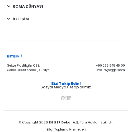
ROMA DÜNYASI
İLETİŞİM
İLETIŞIM /
Gebze Plastikçiler OSB,
+90 262 648 45 00
Gebze, 41400 Kocaeli, Türkiye
info-tr@egger.com
Bizi Takip Edin!
Sosyal Medya Hesaplarımız;
© Copyright 2026
EGGER Dekor A.Ş.
Tüm Hakları Saklıdır.
Bilgi Toplumu Hizmetleri