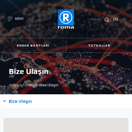
EN
MENÜ
ARAMA
KENAR BANTLARI
TUTKALLAR
Bize Ulaşın
Anasayfa
İletişim
Bize Ulaşın
Bize Ulaşın
Bayilerimiz
Sıkça Sorulan Sorular