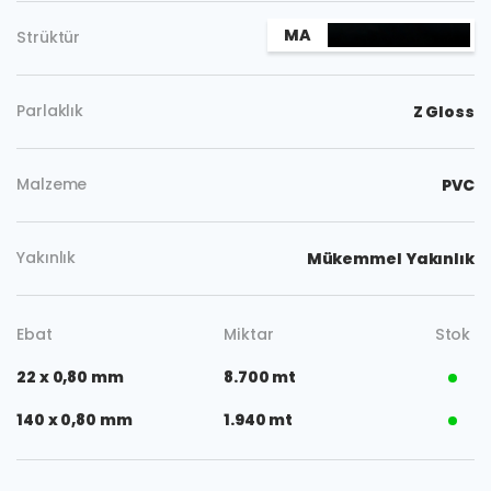
MA
Strüktür
Parlaklık
Z Gloss
Malzeme
PVC
Yakınlık
Mükemmel Yakınlık
Ebat
Miktar
Stok
22 x 0,80 mm
8.700 mt
140 x 0,80 mm
1.940 mt