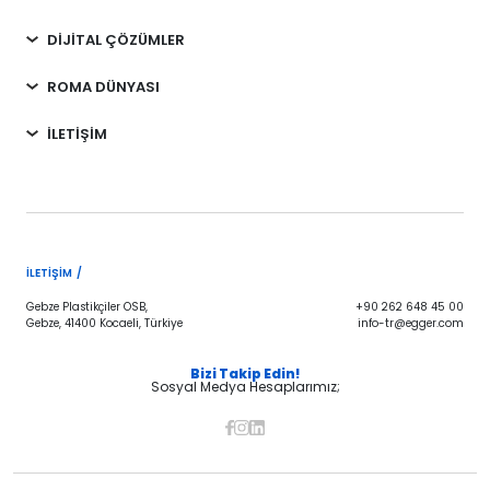
DİJİTAL ÇÖZÜMLER
ROMA DÜNYASI
İLETİŞİM
İLETIŞIM /
Gebze Plastikçiler OSB,
+90 262 648 45 00
Gebze, 41400 Kocaeli, Türkiye
info-tr@egger.com
Bizi Takip Edin!
Sosyal Medya Hesaplarımız;