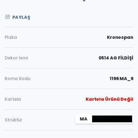
PAYLAŞ
Plaka
Kronospan
Dekor İsmi
0514 AG FİLDİŞİ
Roma Kodu
1196 MA_9
Kartela
Kartela Ürünü Değil
Kopyala
MA
Strüktür