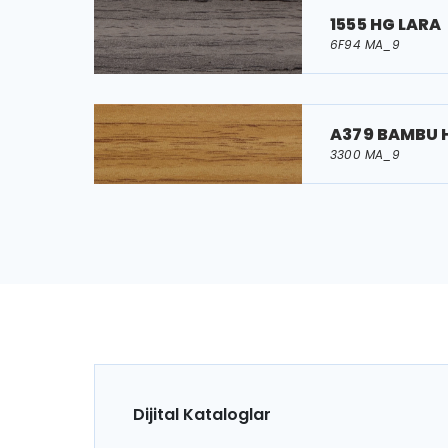
1555 HG LARA
6F94 MA_9
A379 BAMBU 
3300 MA_9
Dijital Kataloglar