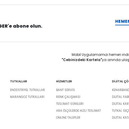
HEME
GER'e abone olun.
Mobil Uygulamamızı hemen indi
"Cebinizdeki Kartela"
ya anında ulaş
TUTKALLAR
HİZMETLER
DİJİTAL Ç
ENDÜSTRIYEL TUTKALLAR
BANT SERVIS
KENARBANDI
MARANGOZ TUTKALLARI
RENK ÇALIŞMASI
DIJITAL FA
TESLIMAT SÜRELERI
DİJİTAL KAR
ARA ÖLÇÜLERDE HIZLI TESLIMAT
TUTKAL SEÇ
ONLINE TALEPLER
DIJITAL KA