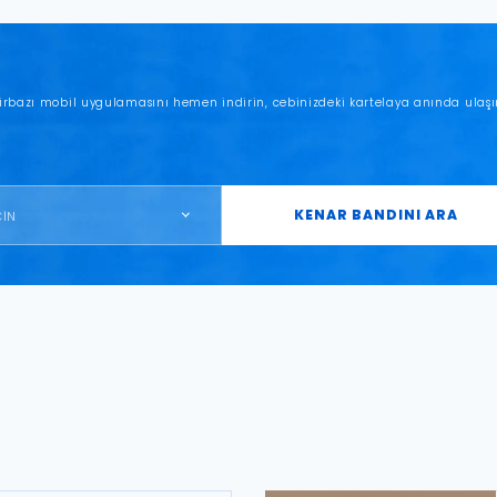
irbazı mobil uygulamasını hemen indirin, cebinizdeki kartelaya anında ulaşı
KENAR BANDINI ARA
ÇİN