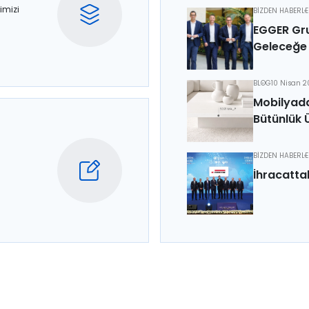
imizi
BİZDEN HABERL
EGGER Gru
Geleceğe 
BLOG
10 Nisan 
Mobilyada
Bütünlük 
BİZDEN HABERL
İhracatta