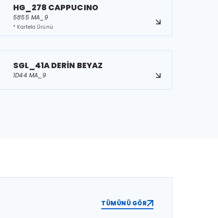
HG_278 CAPPUCINO
5855 MA_9
* Kartela Ürünü
SGL_41A DERİN BEYAZ
1D44 MA_9
TÜMÜNÜ GÖR