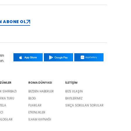
N ABONE OL
rin
ın.
ÖZÜMLER
ROMA DÜNYASI
İLETİŞİM
 SİHİRBAZI
BIZDEN HABERLER
BIZE ULAŞIN
BRIKA TURU
BLOG
BAYILERIMIZ
TELA
FUARLAR
SIKÇA SORULAN SORULAR
İCİ
ETKINLIKLER
TALOGLAR
İLHAM KAYNAĞI