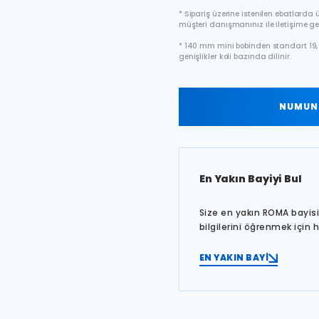
* Sipariş üzerine istenilen ebatlarda ür
müşteri danışmanınız ile iletişime ge
* 140 mm mini bobinden standart 19, 
genişlikler koli bazında dilinir.
NUMUNE
En Yakın Bayiyi Bul
Size en yakın ROMA bayisin
bilgilerini öğrenmek için 
EN YAKIN BAYİ