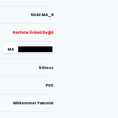
5D42 MA_9
Kartela Ürünü Değil
MA
9 Gloss
PVC
Mükemmel Yakınlık