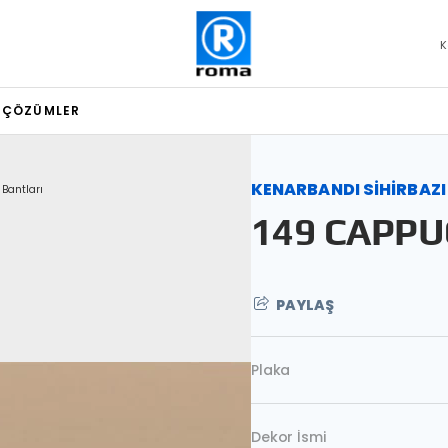
K
L ÇÖZÜMLER
KENARBANDI SİHİRBAZI
 Bantları
149 CAPPU
PAYLAŞ
Plaka
Dekor İsmi