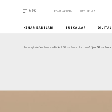
MENÜ
ROMA AKADEMI
BAYILERIMIZ
KENAR BANTLARI
TUTKALLAR
DIJITA
Anasayfa
Kenar Bantları
Perfect Gloss Kenar Bantları
Süper Gloss Kenar