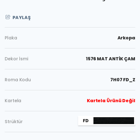
PAYLAŞ
Plaka
Arkopa
Dekor İsmi
1576 MAT ANTİK ÇAM
Roma Kodu
7H07 FD_Z
Kartela
Kartela Ürünü Değil
Kopyala
FD
Strüktür