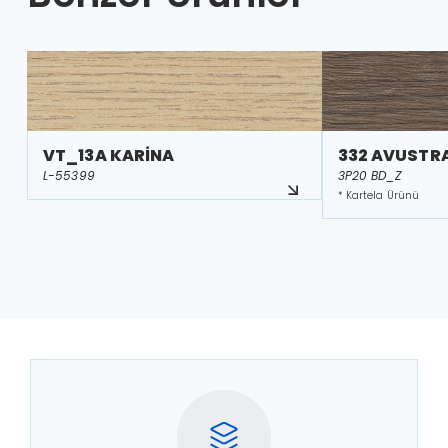
VT_13A KARİNA
332 AVUSTR
L-55399
3P20 BD_Z
* Kartela Ürünü