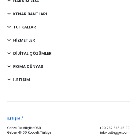
HAKKIMIZDA
KENAR BANTLARI
TUTKALLAR
HİZMETLER
DİJİTAL ÇÖZÜMLER
ROMA DÜNYASI
İLETİŞİM
İLETIŞIM /
Gebze Plastikçiler OSB,
+90 262 648 45 00
Gebze, 41400 Kocaeli, Türkiye
info-tr@egger.com