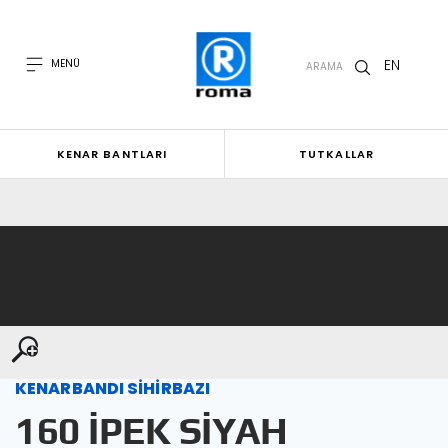
EN
MENÜ
ARAMA
KENAR BANTLARI
TUTKALLAR
KENARBANDI SİHİRBAZI
160 İPEK SİYAH