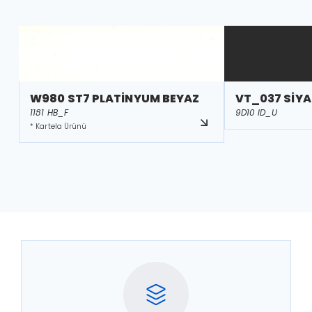
W980 ST7 PLATİNYUM BEYAZ
VT_037 SİY
1181 HB_F
9D10 ID_U
* Kartela Ürünü