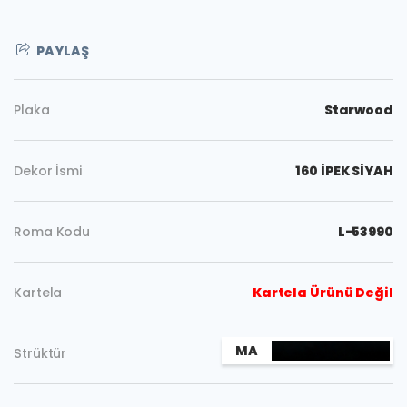
PAYLAŞ
Plaka
Starwood
Dekor İsmi
160 İPEK SİYAH
Roma Kodu
L-53990
Kartela
Kartela Ürünü Değil
MA
Strüktür
Kopyala