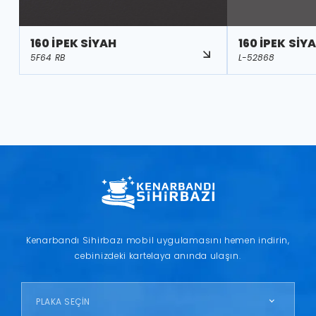
160 İPEK SİYAH
160 İPEK SİY
5F64 RB
L-52868
Kenarbandı Sihirbazı mobil uygulamasını hemen indirin,
cebinizdeki kartelaya anında ulaşın.
PLAKA SEÇİN