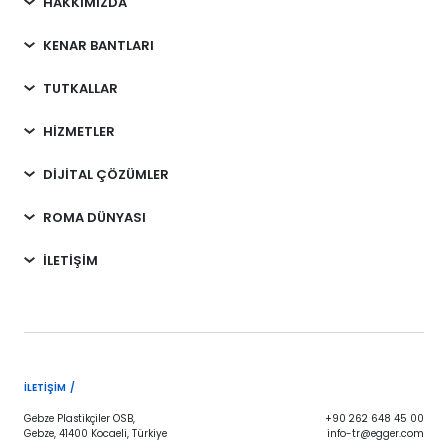
HAKKIMIZDA
KENAR BANTLARI
TUTKALLAR
HİZMETLER
DİJİTAL ÇÖZÜMLER
ROMA DÜNYASI
İLETİŞİM
İLETIŞIM /
Gebze Plastikçiler OSB,
+90 262 648 45 00
Gebze, 41400 Kocaeli, Türkiye
info-tr@egger.com