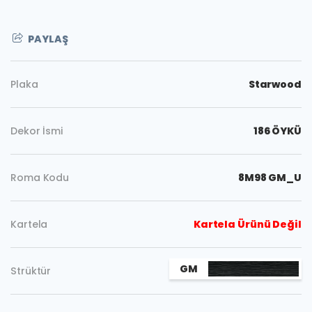
PAYLAŞ
Plaka
Starwood
Dekor İsmi
186 ÖYKÜ
Roma Kodu
8M98 GM_U
Kartela
Kartela Ürünü Değil
Kopyala
GM
Strüktür