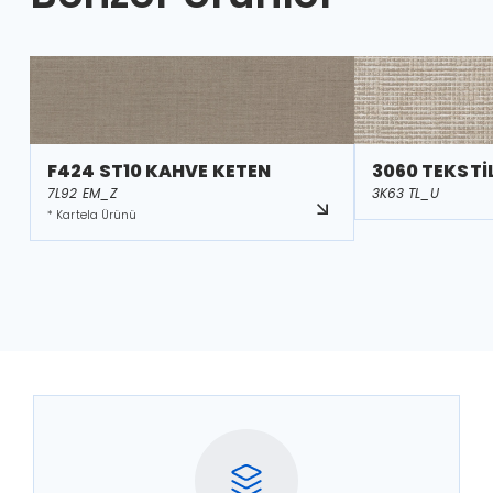
F424 ST10 KAHVE KETEN
3060 TEKSTİ
7L92 EM_Z
3K63 TL_U
* Kartela Ürünü