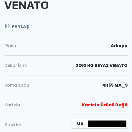
VENATO
PAYLAŞ
Plaka
Arkopa
Dekor İsmi
2263 HG BEYAZ VENATO
Roma Kodu
4H55 MA_9
Kartela
Kartela Ürünü Değil
Kopyala
MA
Strüktür