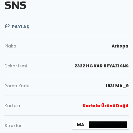
SNS
PAYLAŞ
Plaka
Arkopa
Dekor İsmi
2322 HG KAR BEYAZI SNS
Roma Kodu
1931 MA_9
Kopyala
Kartela
Kartela Ürünü Değil
MA
Strüktür