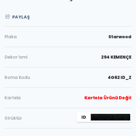
PAYLAŞ
Plaka
Starwood
Dekor İsmi
294 KEMENÇE
Roma Kodu
4G62 ID_Z
Kartela
Kartela Ürünü Değil
ID
Strüktür
Kopyala