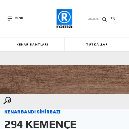
EN
MENÜ
ARAMA
KENAR BANTLARI
TUTKALLAR
KENARBANDI SİHİRBAZI
294 KEMENÇE