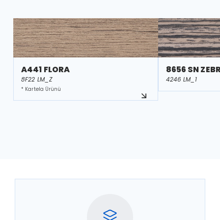
A441 FLORA
8656 SN ZE
8F22 LM_Z
4246 LM_1
* Kartela Ürünü