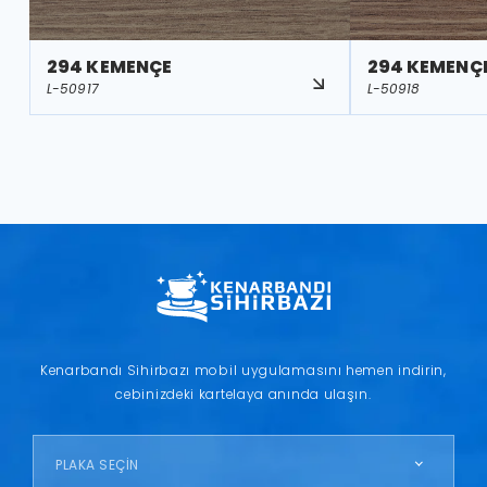
294 KEMENÇE
294 KEMENÇ
L-50917
L-50918
Kenarbandı Sihirbazı mobil uygulamasını hemen indirin,
cebinizdeki kartelaya anında ulaşın.
PLAKA SEÇİN