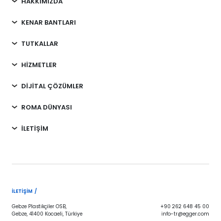
HAKKIMIZDA
KENAR BANTLARI
TUTKALLAR
HİZMETLER
DİJİTAL ÇÖZÜMLER
ROMA DÜNYASI
İLETİŞİM
İLETIŞIM /
Gebze Plastikçiler OSB,
+90 262 648 45 00
Gebze, 41400 Kocaeli, Türkiye
info-tr@egger.com