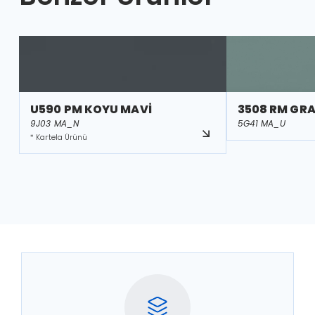
U590 PM KOYU MAVİ
3508 RM GR
9J03 MA_N
5G41 MA_U
* Kartela Ürünü