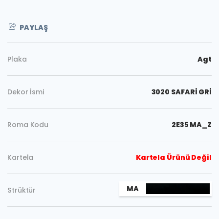
PAYLAŞ
Plaka
Agt
Dekor İsmi
3020 SAFARİ GRİ
Roma Kodu
2E35 MA_Z
Kartela
Kartela Ürünü Değil
Kopyala
MA
Strüktür