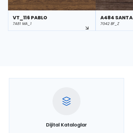
VT_116 PABLO
A484 SANT
7A81 MA_1
7G42 BF_Z
Dijital Kataloglar