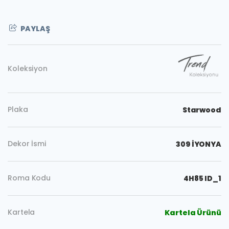
PAYLAŞ
Koleksiyon
Plaka
Starwood
Dekor İsmi
309 İYONYA
Roma Kodu
4H85 ID_1
Kopyala
Kartela
Kartela Ürünü