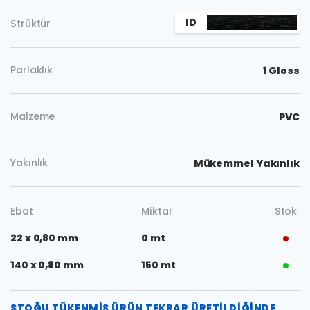
ID
Strüktür
Parlaklık
1 Gloss
Malzeme
PVC
Yakınlık
Mükemmel Yakınlık
Ebat
Miktar
Stok
22 x 0,80 mm
0 mt
140 x 0,80 mm
150 mt
STOĞU TÜKENMIŞ ÜRÜN TEKRAR ÜRETILDIĞINDE