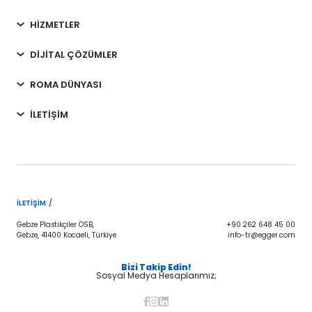
HİZMETLER
DİJİTAL ÇÖZÜMLER
ROMA DÜNYASI
İLETİŞİM
İLETIŞIM /
Gebze Plastikçiler OSB,
+90 262 648 45 00
Gebze, 41400 Kocaeli, Türkiye
info-tr@egger.com
Bizi Takip Edin!
Sosyal Medya Hesaplarımız;