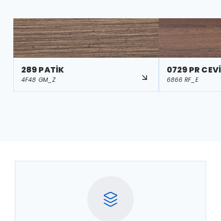
289 PATİK
0729 PR CEV
4F48 GM_Z
6866 RF_E