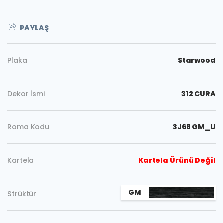
PAYLAŞ
Plaka
Starwood
Dekor İsmi
312 CURA
Roma Kodu
3J68 GM_U
Kartela
Kartela Ürünü Değil
GM
Strüktür
Kopyala