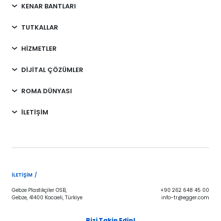
KENAR BANTLARI
TUTKALLAR
HİZMETLER
DİJİTAL ÇÖZÜMLER
ROMA DÜNYASI
İLETİŞİM
İLETIŞIM /
Gebze Plastikçiler OSB,
+90 262 648 45 00
Gebze, 41400 Kocaeli, Türkiye
info-tr@egger.com
Bizi Takip Edin!