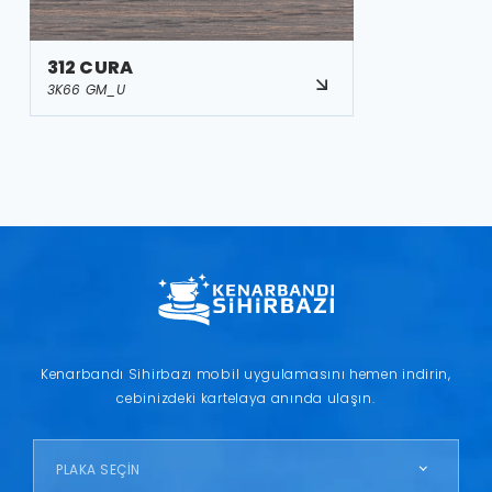
312 CURA
3K66 GM_U
Kenarbandı Sihirbazı mobil uygulamasını hemen indirin,
cebinizdeki kartelaya anında ulaşın.
PLAKA SEÇİN