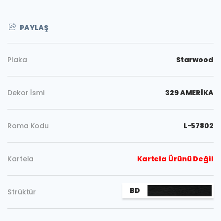
PAYLAŞ
Plaka
Starwood
Dekor İsmi
329 AMERİKA
Roma Kodu
L-57802
Kartela
Kartela Ürünü Değil
Kopyala
BD
Strüktür