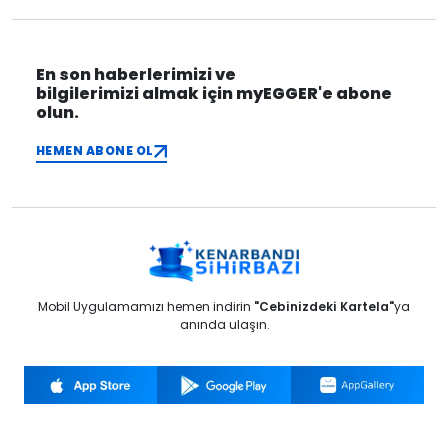
En son haberlerimizi ve
bilgilerimizi almak için myEGGER'e abone
olun.
HEMEN ABONE OL
Mobil Uygulamamızı hemen indirin
"Cebinizdeki Kartela"
ya
anında ulaşın.