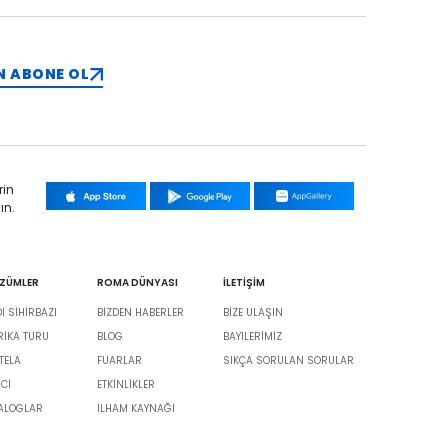
N ABONE OL
rin
ın.
ÖZÜMLER
ROMA DÜNYASI
İLETİŞİM
 SİHİRBAZI
BIZDEN HABERLER
BIZE ULAŞIN
BRIKA TURU
BLOG
BAYILERIMIZ
TELA
FUARLAR
SIKÇA SORULAN SORULAR
İCİ
ETKINLIKLER
TALOGLAR
İLHAM KAYNAĞI