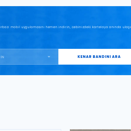
irbazı mobil uygulamasını hemen indirin, cebinizdeki kartelaya anında ulaşı
KENAR BANDINI ARA
ÇİN