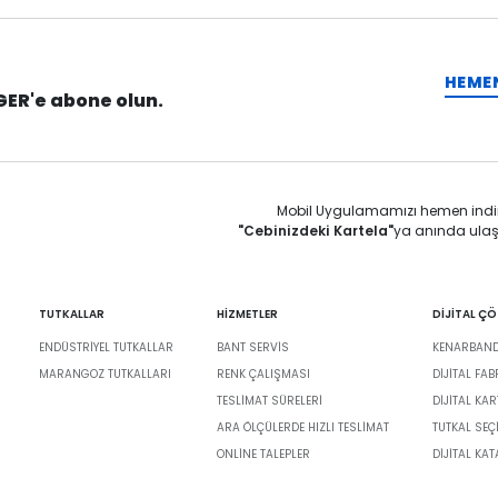
HEME
GER'e abone olun.
Mobil Uygulamamızı hemen indi
"Cebinizdeki Kartela"
ya anında ulaş
TUTKALLAR
HİZMETLER
DİJİTAL Ç
ENDÜSTRIYEL TUTKALLAR
BANT SERVIS
KENARBANDI
MARANGOZ TUTKALLARI
RENK ÇALIŞMASI
DIJITAL FA
TESLIMAT SÜRELERI
DİJİTAL KAR
ARA ÖLÇÜLERDE HIZLI TESLIMAT
TUTKAL SEÇ
ONLINE TALEPLER
DIJITAL KA