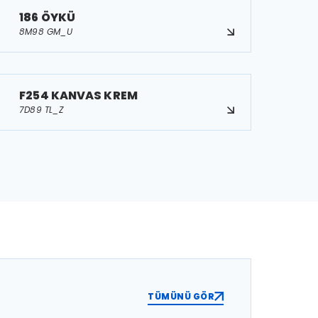
186 ÖYKÜ
8M98 GM_U
F254 KANVAS KREM
7D89 TL_Z
TÜMÜNÜ GÖR