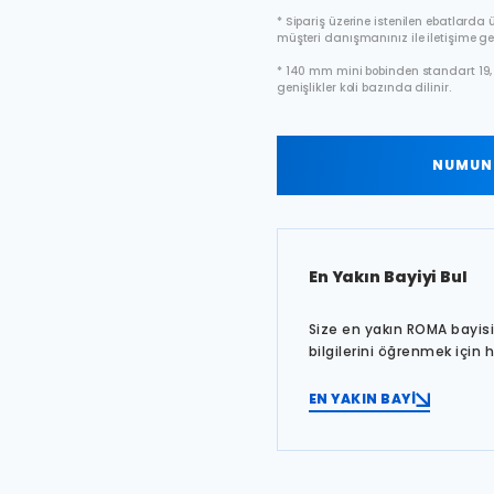
* Sipariş üzerine istenilen ebatlarda ür
müşteri danışmanınız ile iletişime ge
* 140 mm mini bobinden standart 19, 
genişlikler koli bazında dilinir.
NUMUNE
En Yakın Bayiyi Bul
Size en yakın ROMA bayisin
bilgilerini öğrenmek için 
EN YAKIN BAYİ