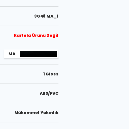
3G48 MA_1
Kartela Ürünü Değil
MA
1 Gloss
ABS/PVC
Mükemmel Yakınlık