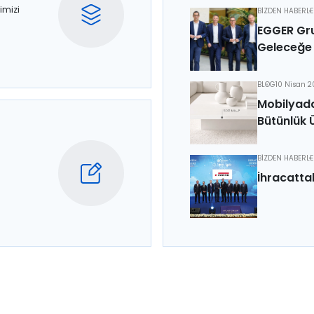
imizi
BİZDEN HABERL
EGGER Gru
Geleceğe 
BLOG
10 Nisan 
Mobilyada
Bütünlük 
BİZDEN HABERL
İhracatta