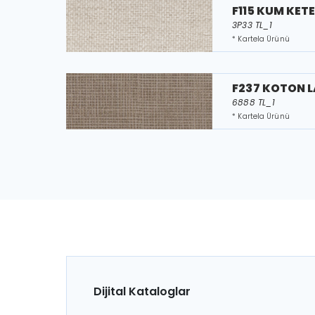
F115 KUM KET
3P33 TL_1
* Kartela Ürünü
F237 KOTON 
6888 TL_1
* Kartela Ürünü
Dijital Kataloglar