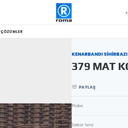
K
L ÇÖZÜMLER
KENARBANDI SİHİRBAZI
379 MAT 
PAYLAŞ
Plaka
Dekor İsmi