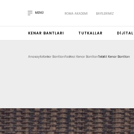
MENÜ
ROMA AKADEMI
BAYILERIMIZ
KENAR BANTLARI
TUTKALLAR
DIJITA
Anasayfa
Kenar Bantları
Fantezi Kenar Bantları
Tekstil Kenar Bantları