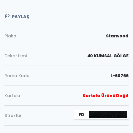
PAYLAŞ
Plaka
Starwood
Dekor İsmi
40 KUMSAL GÖLGE
Roma Kodu
L-60766
Kartela
Kartela Ürünü Değil
Kopyala
FD
Strüktür