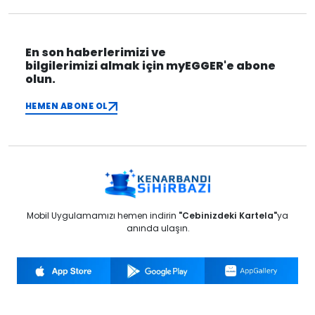
En son haberlerimizi ve
bilgilerimizi almak için myEGGER'e abone
olun.
HEMEN ABONE OL
Mobil Uygulamamızı hemen indirin
"Cebinizdeki Kartela"
ya
anında ulaşın.