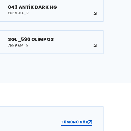
043 ANTİK DARK HG
K658 MA_9
SGL_590 OLİMPOS
7B99 MA_9
TÜMÜNÜ GÖR