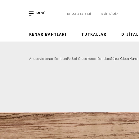
MENÜ
ROMA AKADEMI
BAYILERIMIZ
KENAR BANTLARI
TUTKALLAR
DIJITA
Anasayfa
Kenar Bantları
Perfect Gloss Kenar Bantları
Süper Gloss Kenar