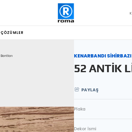
K
L ÇÖZÜMLER
KENARBANDI SİHİRBAZI
 Bantları
52 ANTİK 
PAYLAŞ
Plaka
Dekor İsmi