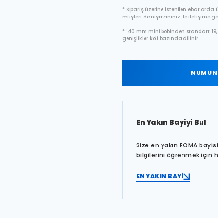
* Sipariş üzerine istenilen ebatlarda ür
müşteri danışmanınız ile iletişime ge
* 140 mm mini bobinden standart 19, 
genişlikler koli bazında dilinir.
NUMUNE
En Yakın Bayiyi Bul
Size en yakın ROMA bayisin
bilgilerini öğrenmek için 
EN YAKIN BAYİ