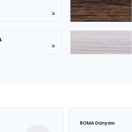
E
L
ROMA Dünyası