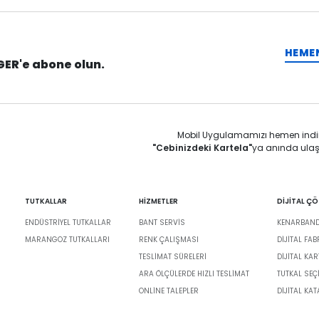
HEME
GER'e abone olun.
Mobil Uygulamamızı hemen indi
"Cebinizdeki Kartela"
ya anında ulaş
TUTKALLAR
HİZMETLER
DİJİTAL Ç
ENDÜSTRIYEL TUTKALLAR
BANT SERVIS
KENARBANDI
MARANGOZ TUTKALLARI
RENK ÇALIŞMASI
DIJITAL FA
TESLIMAT SÜRELERI
DİJİTAL KAR
ARA ÖLÇÜLERDE HIZLI TESLIMAT
TUTKAL SEÇ
ONLINE TALEPLER
DIJITAL KA