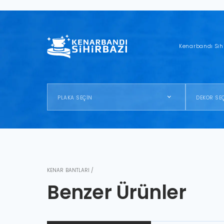
Kenarbandı Sih
PLAKA SEÇİN
DEKOR SE
KENAR BANTLARI /
Benzer Ürünler