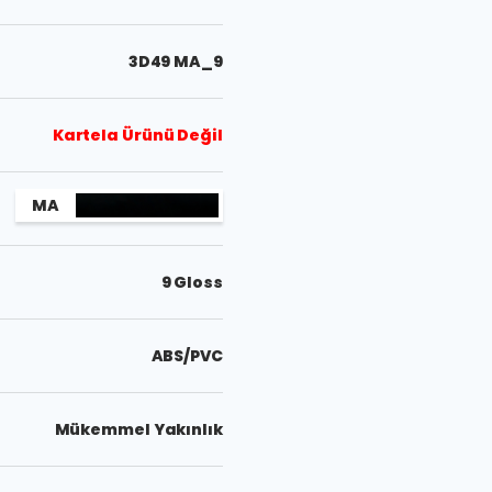
3D49 MA_9
Kartela Ürünü Değil
MA
9 Gloss
ABS/PVC
Mükemmel Yakınlık