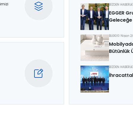
imizi
BİZDEN HABERL
EGGER Gru
Geleceğe 
BLOG
10 Nisan 
Mobilyada
Bütünlük 
BİZDEN HABERL
İhracatta