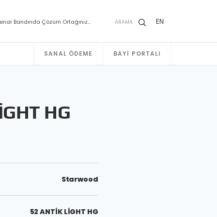
EN
enar Bandında Çözüm Ortağınız…
ARAMA
SANAL ÖDEME
BAYI PORTALI
LİGHT HG
Starwood
52 ANTİK LİGHT HG