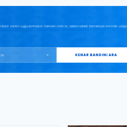
irbazı mobil uygulamasını hemen indirin, cebinizdeki kartelaya anında ulaşı
KENAR BANDINI ARA
ÇİN