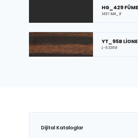
HG_429 FÜM
1A51 MA_9
YT_95B LİONE
L-53359
Dijital Kataloglar