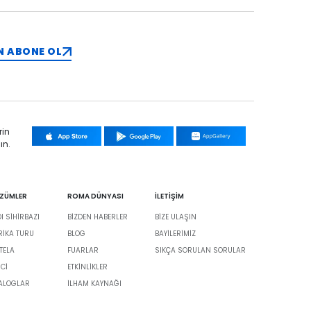
N ABONE OL
rin
ın.
ÖZÜMLER
ROMA DÜNYASI
İLETİŞİM
 SİHİRBAZI
BIZDEN HABERLER
BIZE ULAŞIN
BRIKA TURU
BLOG
BAYILERIMIZ
TELA
FUARLAR
SIKÇA SORULAN SORULAR
İCİ
ETKINLIKLER
TALOGLAR
İLHAM KAYNAĞI