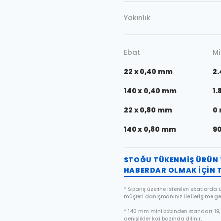
Yakınlık
Ebat
Mi
22 x 0,40 mm
2.
140 x 0,40 mm
1.
22 x 0,80 mm
0
140 x 0,80 mm
9
STOĞU TÜKENMIŞ ÜRÜN 
HABERDAR OLMAK IÇIN T
* Sipariş üzerine istenilen ebatlarda ür
müşteri danışmanınız ile iletişime ge
* 140 mm mini bobinden standart 19, 
genişlikler koli bazında dilinir.