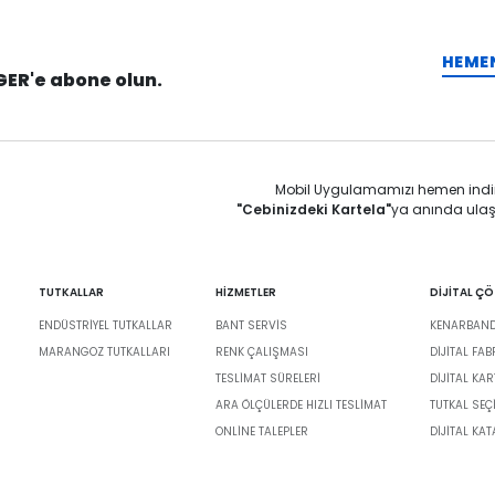
HEME
GER'e abone olun.
Mobil Uygulamamızı hemen indi
"Cebinizdeki Kartela"
ya anında ulaş
TUTKALLAR
HİZMETLER
DİJİTAL Ç
ENDÜSTRIYEL TUTKALLAR
BANT SERVIS
KENARBANDI
MARANGOZ TUTKALLARI
RENK ÇALIŞMASI
DIJITAL FA
TESLIMAT SÜRELERI
DİJİTAL KAR
ARA ÖLÇÜLERDE HIZLI TESLIMAT
TUTKAL SEÇ
ONLINE TALEPLER
DIJITAL KA