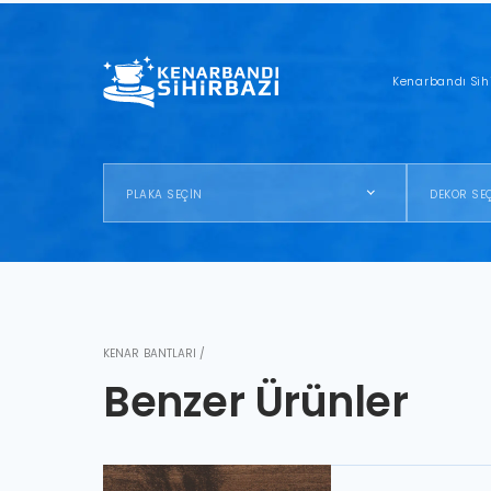
Kenarbandı Sih
PLAKA SEÇİN
DEKOR SE
KENAR BANTLARI /
Benzer Ürünler