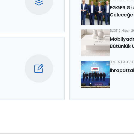
EGGER Gru
Geleceğe 
BLOG
10 Nisan 
Mobilyada
Bütünlük 
BİZDEN HABERL
İhracatta