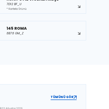
7D12 BF_U
* Kartela Ürünü
145 ROMA
8B78 GM_Z
TÜMÜNÜ GÖR
ER
03 Ağustos 2026