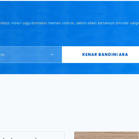
irbazı mobil uygulamasını hemen indirin, cebinizdeki kartelaya anında ulaşı
KENAR BANDINI ARA
ÇİN