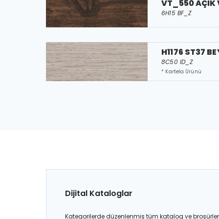
VT_550 AÇIK 
6H15 BF_Z
H1176 ST37 B
8C50 ID_Z
* Kartela Ürünü
Dijital Kataloglar
Kategorilerde düzenlenmiş tüm katalog ve broşürler