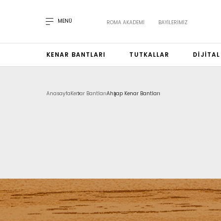
MENÜ
ROMA AKADEMI
BAYILERIMIZ
KENAR BANTLARI
TUTKALLAR
DIJITA
Anasayfa
Kenar Bantları
Ahşap Kenar Bantları