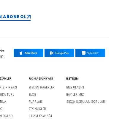
N ABONE OL
rin
ın.
ÖZÜMLER
ROMA DÜNYASI
İLETİŞİM
 SİHİRBAZI
BIZDEN HABERLER
BIZE ULAŞIN
BRIKA TURU
BLOG
BAYILERIMIZ
TELA
FUARLAR
SIKÇA SORULAN SORULAR
İCİ
ETKINLIKLER
TALOGLAR
İLHAM KAYNAĞI