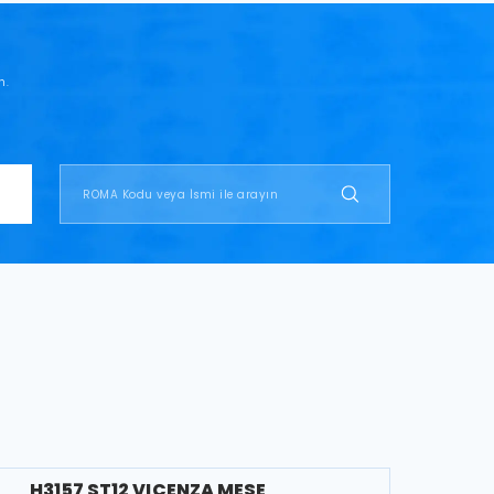
n.
H3157 ST12 VICENZA MEŞE