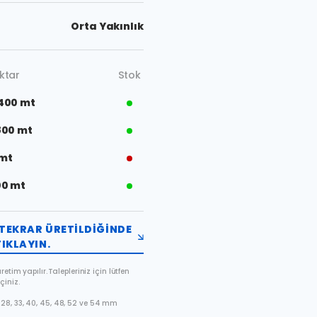
Orta Yakınlık
ktar
Stok
400 mt
800 mt
 mt
00 mt
TEKRAR ÜRETILDIĞINDE
IKLAYIN.
etim yapılır. Talepleriniz için lütfen
çiniz.
28, 33, 40, 45, 48, 52 ve 54 mm