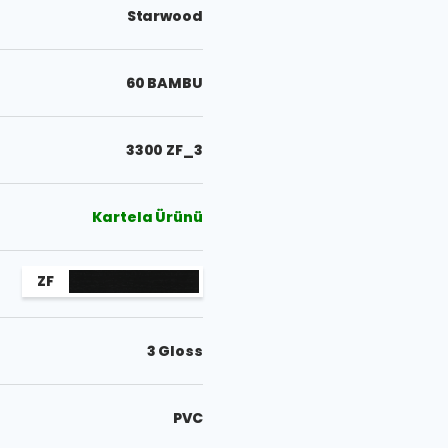
Starwood
60 BAMBU
3300 ZF_3
Kartela Ürünü
ZF
3 Gloss
PVC