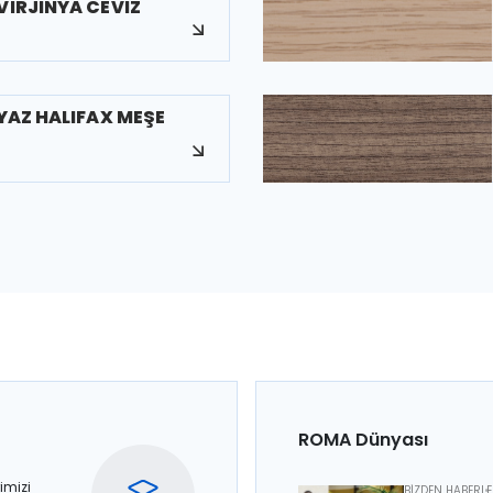
VİRJİNYA CEVİZ
EYAZ HALIFAX MEŞE
ROMA Dünyası
imizi
BİZDEN HABERL