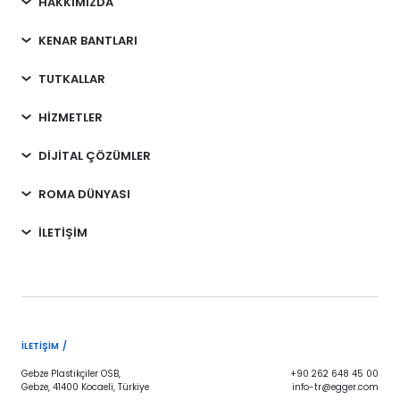
HAKKIMIZDA
KENAR BANTLARI
TUTKALLAR
HİZMETLER
DİJİTAL ÇÖZÜMLER
ROMA DÜNYASI
İLETİŞİM
İLETIŞIM /
Gebze Plastikçiler OSB,
+90 262 648 45 00
Gebze, 41400 Kocaeli, Türkiye
info-tr@egger.com