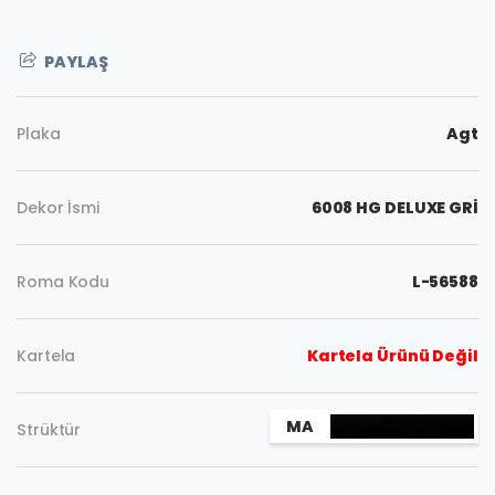
PAYLAŞ
Plaka
Agt
Dekor İsmi
6008 HG DELUXE GRİ
Roma Kodu
L-56588
Kartela
Kartela Ürünü Değil
Kopyala
MA
Strüktür