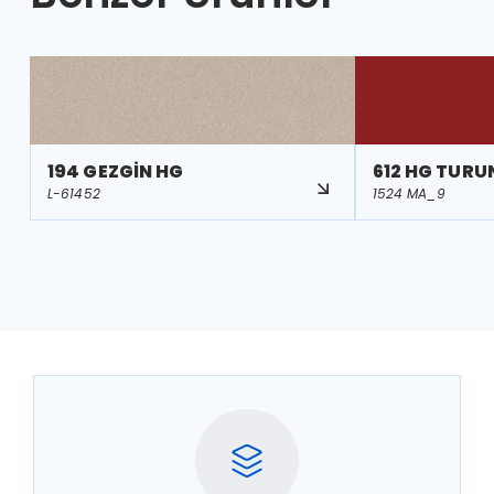
194 GEZGİN HG
612 HG TUR
L-61452
1524 MA_9