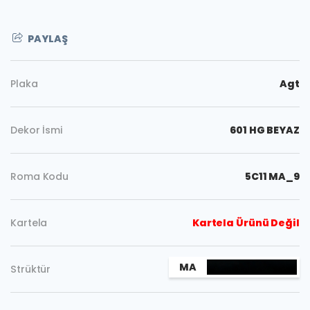
PAYLAŞ
Plaka
Agt
Dekor İsmi
601 HG BEYAZ
Roma Kodu
5C11 MA_9
Kartela
Kartela Ürünü Değil
Kopyala
MA
Strüktür