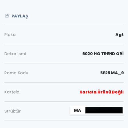
PAYLAŞ
Plaka
Agt
Dekor İsmi
6020 HG TREND GRİ
Roma Kodu
5E25 MA_9
Kartela
Kartela Ürünü Değil
Kopyala
MA
Strüktür