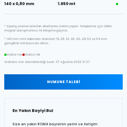
140 x 0,80 mm
1.650 mt
* Sipariş üzerine istenilen ebatlarda üretim yapılır. Talepleriniz için lütfen
müşteri danışmanınız ile iletişime geçiniz.
* 140 mm mini bobinden standart 19, 28, 33, 40, 45, 48, 52 ve 54 mm
genişlikler koli bazında dilinir.
Stokta Var
Stokta Yok
Stokların Son Güncellendiği Saat: 07 Ağustos 2026 21:37 .
NUMUNE TALEBİ
En Yakın Bayiyi Bul
Size en yakın ROMA bayisinin yerini ve iletişim