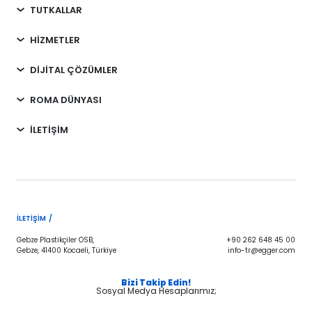
TUTKALLAR
HİZMETLER
DİJİTAL ÇÖZÜMLER
ROMA DÜNYASI
İLETİŞİM
İLETIŞIM /
Gebze Plastikçiler OSB,
+90 262 648 45 00
Gebze, 41400 Kocaeli, Türkiye
info-tr@egger.com
Bizi Takip Edin!
Sosyal Medya Hesaplarımız;