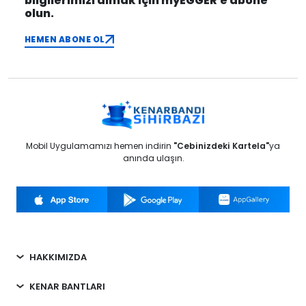
bilgilerimizi almak için myEGGER'e abone
olun.
HEMEN ABONE OL
Mobil Uygulamamızı hemen indirin
"Cebinizdeki Kartela"
ya
anında ulaşın.
HAKKIMIZDA
KENAR BANTLARI