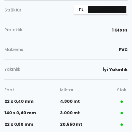
TL
Strüktür
Parlaklık
1 Gloss
Malzeme
PVC
Yakınlık
İyi Yakınlık
Ebat
Miktar
Stok
22 x 0,40 mm
4.800 mt
140 x 0,40 mm
3.000 mt
22 x 0,80 mm
20.550 mt