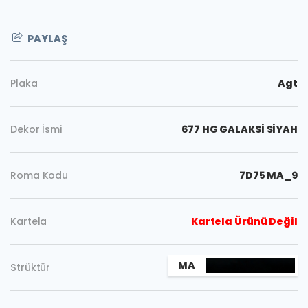
PAYLAŞ
Plaka
Agt
Dekor İsmi
677 HG GALAKSİ SİYAH
Roma Kodu
7D75 MA_9
Kartela
Kartela Ürünü Değil
Kopyala
MA
Strüktür