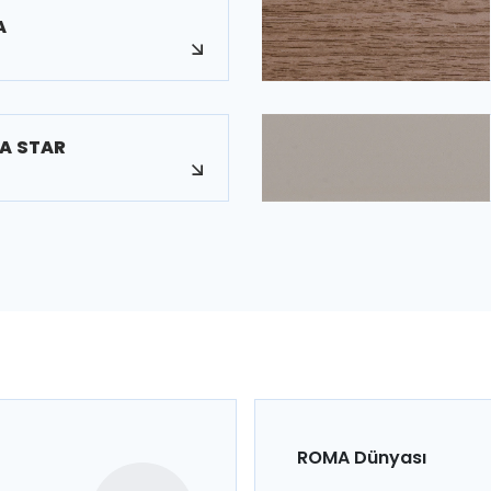
A
A STAR
ROMA Dünyası