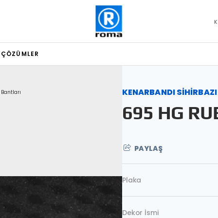
K
L ÇÖZÜMLER
KENARBANDI SİHİRBAZI
 Bantları
695 HG RU
PAYLAŞ
Plaka
Dekor İsmi