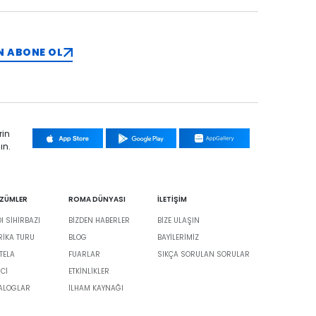
N ABONE OL
rin
ın.
ÖZÜMLER
ROMA DÜNYASI
İLETİŞİM
 SİHİRBAZI
BIZDEN HABERLER
BIZE ULAŞIN
BRIKA TURU
BLOG
BAYILERIMIZ
TELA
FUARLAR
SIKÇA SORULAN SORULAR
İCİ
ETKINLIKLER
TALOGLAR
İLHAM KAYNAĞI