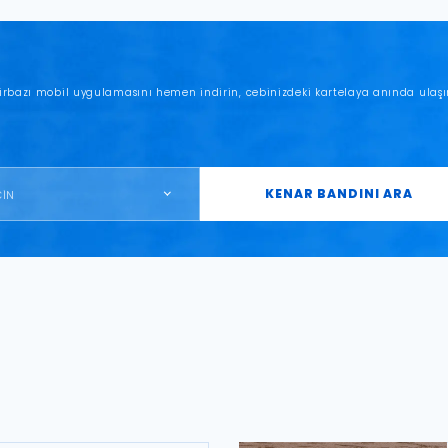
irbazı mobil uygulamasını hemen indirin, cebinizdeki kartelaya anında ulaşı
KENAR BANDINI ARA
ÇİN