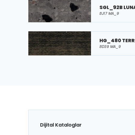
SGL_92B LUN
8J17 MA_9
HG_480 TERR
8D39 MA_9
Dijital Kataloglar