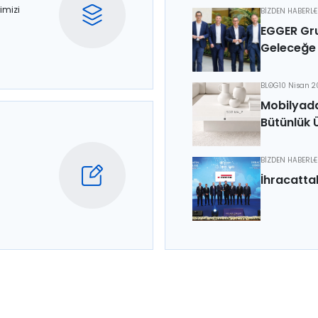
imizi
BİZDEN HABERL
EGGER Gru
Geleceğe 
BLOG
10 Nisan 
Mobilyada
Bütünlük 
BİZDEN HABERL
İhracatta