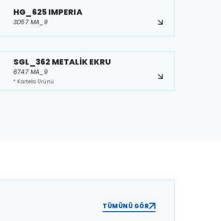
HG_625 IMPERIA
3D57 MA_9
SGL_362 METALİK EKRU
6747 MA_9
* Kartela Ürünü
TÜMÜNÜ GÖR