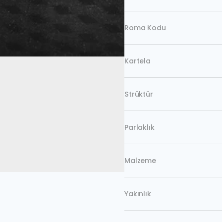
Roma Kodu
Kartela
Strüktür
Parlaklık
Malzeme
Yakınlık