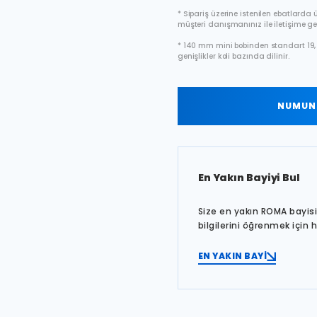
* Sipariş üzerine istenilen ebatlarda ür
müşteri danışmanınız ile iletişime ge
* 140 mm mini bobinden standart 19, 
genişlikler koli bazında dilinir.
NUMUNE
En Yakın Bayiyi Bul
Size en yakın ROMA bayisin
bilgilerini öğrenmek için 
EN YAKIN BAYİ