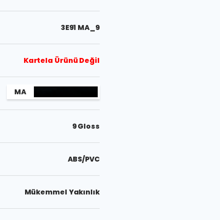
3E91 MA_9
Kartela Ürünü Değil
MA
9 Gloss
ABS/PVC
Mükemmel Yakınlık