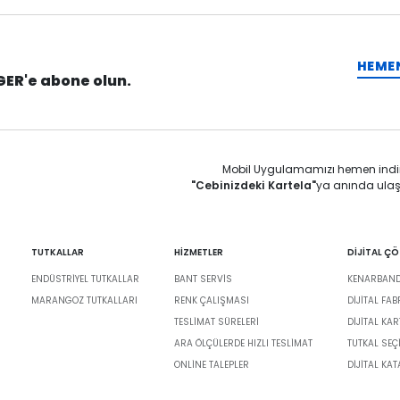
HEME
GER'e abone olun.
Mobil Uygulamamızı hemen indi
"Cebinizdeki Kartela"
ya anında ulaş
TUTKALLAR
HİZMETLER
DİJİTAL Ç
ENDÜSTRIYEL TUTKALLAR
BANT SERVIS
KENARBANDI
MARANGOZ TUTKALLARI
RENK ÇALIŞMASI
DIJITAL FA
TESLIMAT SÜRELERI
DİJİTAL KAR
ARA ÖLÇÜLERDE HIZLI TESLIMAT
TUTKAL SEÇ
ONLINE TALEPLER
DIJITAL KA