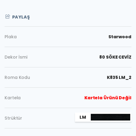
PAYLAŞ
Plaka
Starwood
Dekor İsmi
80 SÖKE CEVİZ
Roma Kodu
K835 LM_2
Kartela
Kartela Ürünü Değil
Kopyala
LM
Strüktür