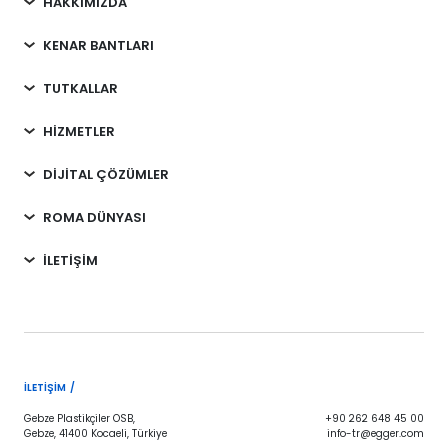
HAKKIMIZDA
KENAR BANTLARI
TUTKALLAR
HİZMETLER
DİJİTAL ÇÖZÜMLER
ROMA DÜNYASI
İLETİŞİM
İLETIŞIM /
Gebze Plastikçiler OSB,
+90 262 648 45 00
Gebze, 41400 Kocaeli, Türkiye
info-tr@egger.com