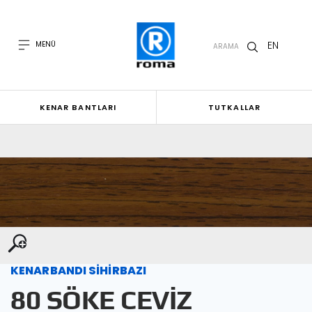
EN
MENÜ
ARAMA
KENAR BANTLARI
TUTKALLAR
KENARBANDI SİHİRBAZI
80 SÖKE CEVİZ