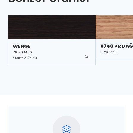
WENGE
0740 PR DAĞ
7102 MA_3
6780 RF_1
* Kartela Ürünü