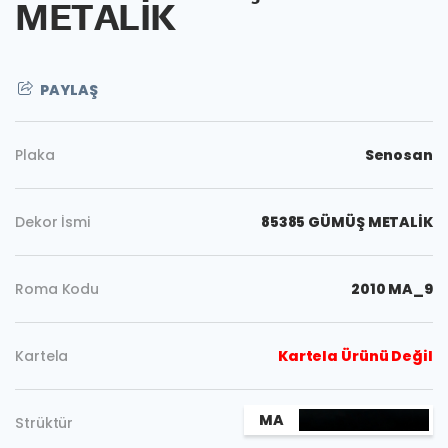
METALİK
PAYLAŞ
Plaka
Senosan
Dekor İsmi
85385 GÜMÜŞ METALİK
Roma Kodu
2010 MA_9
Kartela
Kartela Ürünü Değil
Kopyala
MA
Strüktür