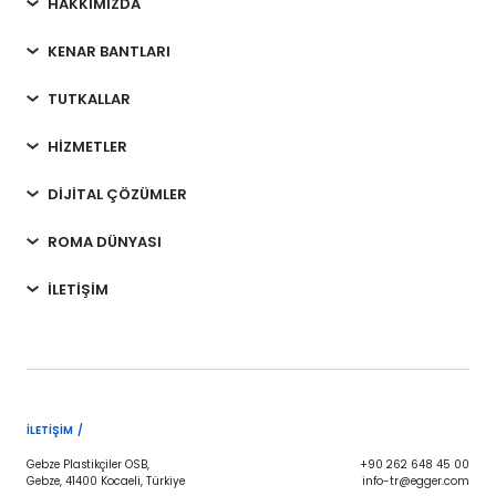
HAKKIMIZDA
KENAR BANTLARI
TUTKALLAR
HİZMETLER
DİJİTAL ÇÖZÜMLER
ROMA DÜNYASI
İLETİŞİM
İLETIŞIM /
Gebze Plastikçiler OSB,
+90 262 648 45 00
Gebze, 41400 Kocaeli, Türkiye
info-tr@egger.com