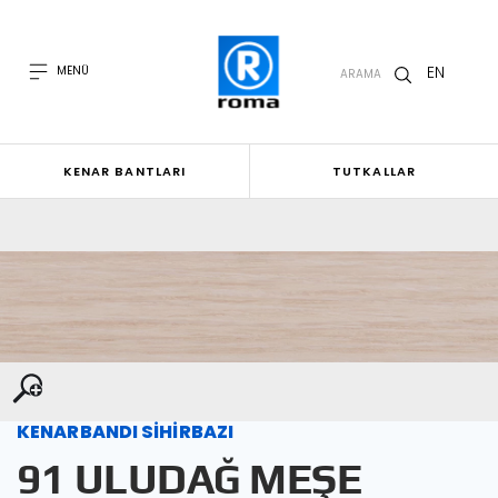
EN
MENÜ
ARAMA
KENAR BANTLARI
TUTKALLAR
KENARBANDI SİHİRBAZI
91 ULUDAĞ MEŞE