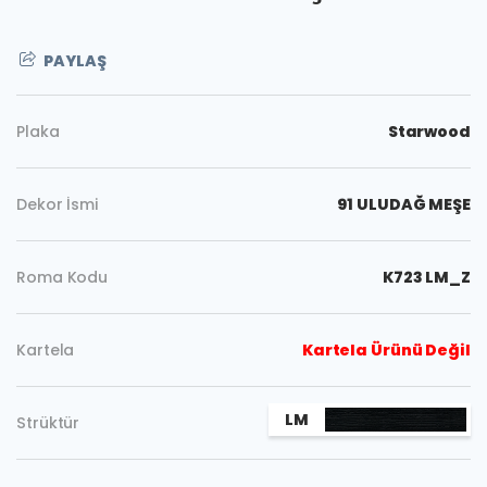
PAYLAŞ
Plaka
Starwood
Dekor İsmi
91 ULUDAĞ MEŞE
Roma Kodu
K723 LM_Z
Kartela
Kartela Ürünü Değil
LM
Strüktür
Kopyala