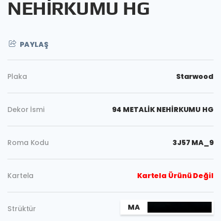
NEHİRKUMU HG
PAYLAŞ
Plaka
Starwood
Dekor İsmi
94 METALİK NEHİRKUMU HG
Roma Kodu
3J57 MA_9
Kartela
Kartela Ürünü Değil
Kopyala
MA
Strüktür