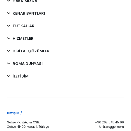
HAKKIMIZDA
KENAR BANTLARI
TUTKALLAR
HİZMETLER
DİJİTAL ÇÖZÜMLER
ROMA DÜNYASI
İLETİŞİM
İLETIŞIM /
Gebze Plastikçiler OSB,
+90 262 648 45 00
Gebze, 41400 Kocaeli, Türkiye
info-tr@egger.com