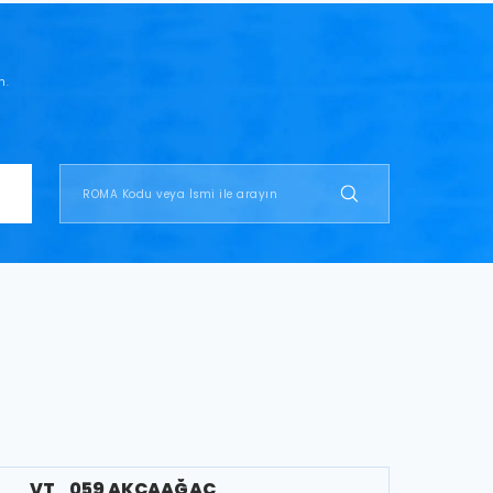
n.
VT_059 AKÇAAĞAÇ