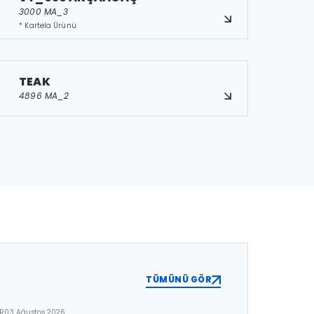
3000 MA_3
* Kartela Ürünü
TEAK
4896 MA_2
TÜMÜNÜ GÖR
ER
03 Ağustos 2026