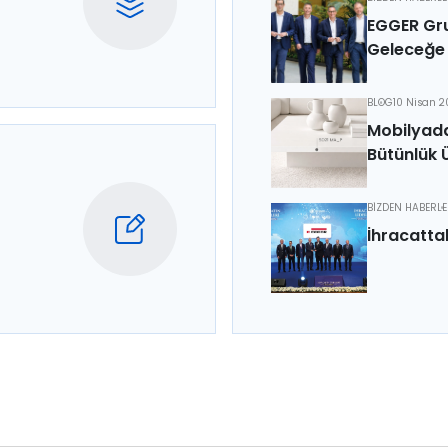
EGGER Gru
Geleceğe 
BLOG
10 Nisan 
Mobilyada
Bütünlük 
BİZDEN HABERL
İhracatta