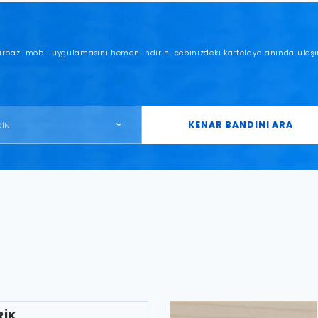
irbazı mobil uygulamasını hemen indirin, cebinizdeki kartelaya anında ulaşı
KENAR BANDINI ARA
ÇİN
RİK