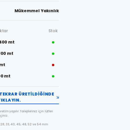
Mükemmel Yakınlık
ktar
Stok
400 mt
800 mt
 mt
00 mt
TEKRAR ÜRETILDIĞINDE
IKLAYIN.
etim yapılır. Talepleriniz için lütfen
çiniz.
28, 33, 40, 45, 48, 52 ve 54 mm