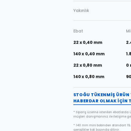
Yakınlık
Ebat
Mi
22 x 0,40 mm
2.
140 x 0,40 mm
1.
22 x 0,80 mm
0
140 x 0,80 mm
9
STOĞU TÜKENMIŞ ÜRÜN 
HABERDAR OLMAK IÇIN T
* Sipariş üzerine istenilen ebatlarda ür
müşteri danışmanınız ile iletişime ge
* 140 mm mini bobinden standart 19, 
genişlikler koli bazında dilinir.