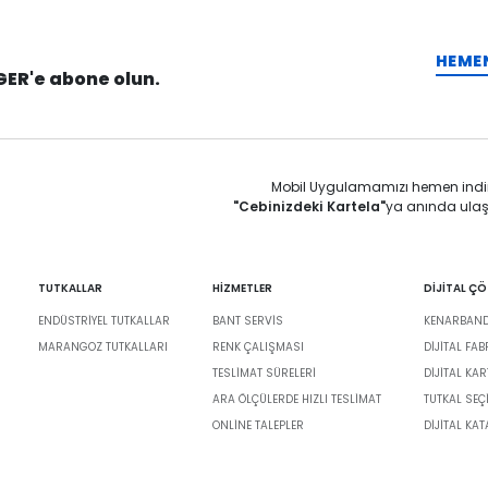
HEME
GER'e abone olun.
Mobil Uygulamamızı hemen indi
"Cebinizdeki Kartela"
ya anında ulaş
TUTKALLAR
HİZMETLER
DİJİTAL Ç
ENDÜSTRIYEL TUTKALLAR
BANT SERVIS
KENARBANDI
MARANGOZ TUTKALLARI
RENK ÇALIŞMASI
DIJITAL FA
TESLIMAT SÜRELERI
DİJİTAL KAR
ARA ÖLÇÜLERDE HIZLI TESLIMAT
TUTKAL SEÇ
ONLINE TALEPLER
DIJITAL KA