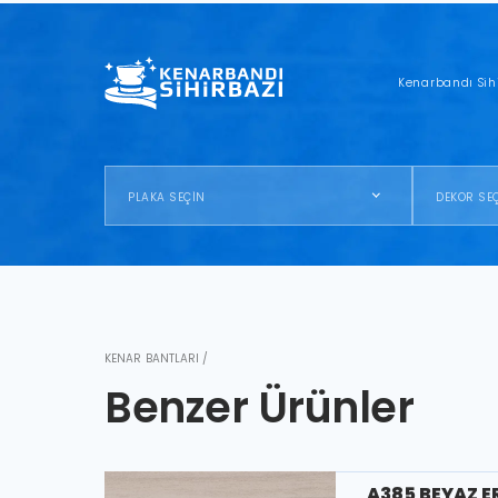
Kenarbandı Sih
PLAKA SEÇİN
DEKOR SE
KENAR BANTLARI /
Benzer Ürünler
A385 BEYAZ E