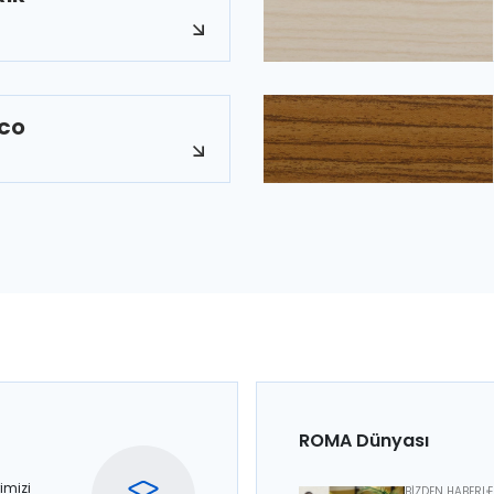
LCO
ROMA Dünyası
imizi
BİZDEN HABERL