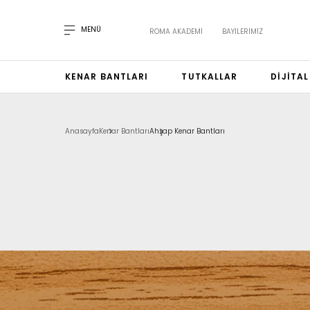
MENÜ
ROMA AKADEMI
BAYILERIMIZ
KENAR BANTLARI
TUTKALLAR
DIJITA
Anasayfa
Kenar Bantları
Ahşap Kenar Bantları