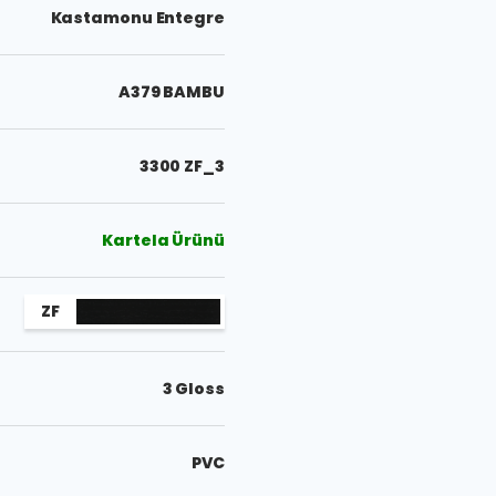
Kastamonu Entegre
A379 BAMBU
3300 ZF_3
Kartela Ürünü
ZF
3 Gloss
PVC