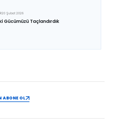
ER
20 Şubat 2026
ki Gücümüzü Taçlandırdık
N ABONE OL