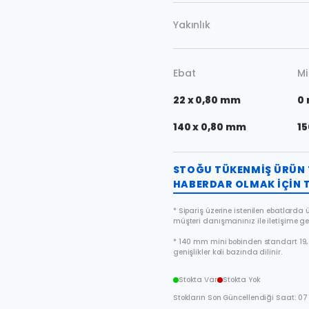
Yakınlık
Ebat
Mi
22 x 0,80 mm
0
140 x 0,80 mm
15
STOĞU TÜKENMIŞ ÜRÜN 
HABERDAR OLMAK IÇIN T
* Sipariş üzerine istenilen ebatlarda ür
müşteri danışmanınız ile iletişime ge
* 140 mm mini bobinden standart 19, 
genişlikler koli bazında dilinir.
Stokta Var
Stokta Yok
Stokların Son Güncellendiği Saat: 07