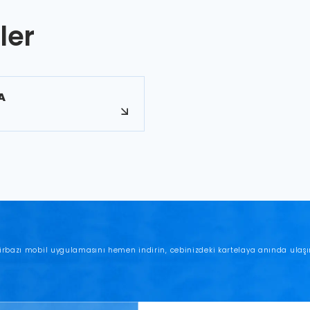
ler
A
irbazı mobil uygulamasını hemen indirin, cebinizdeki kartelaya anında ulaşı