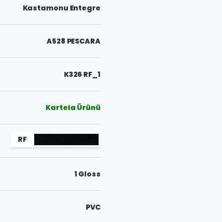
Kastamonu Entegre
A528 PESCARA
K326 RF_1
Kartela Ürünü
RF
1 Gloss
PVC