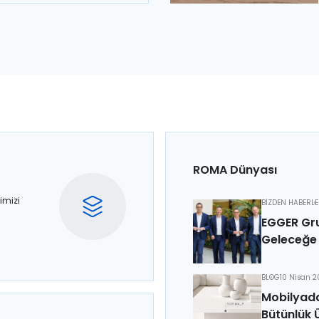
ROMA Dünyası
imizi
BİZDEN HABERL
EGGER Gru
Geleceğe 
BLOG
10 Nisan 
Mobilyada
Bütünlük 