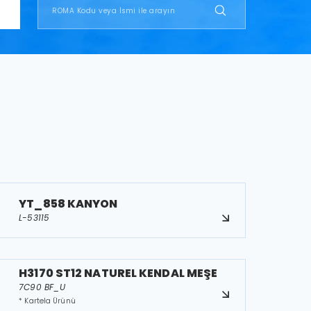
YT_858 KANYON
L-53115
H3170 ST12 NATUREL KENDAL MEŞE
7C90 BF_U
* Kartela Ürünü