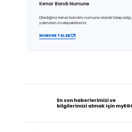
Kenar Bandı Numune
Dilediğiniz kenar bandını numune olarak talep edip,
yakından inceleyebilirsiniz.
NUMUNE TALEBİ
En son haberlerimizi ve
bilgilerimizi almak için myEG