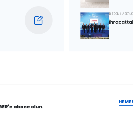
BİZDEN HABERL
İhracatta
HEME
GER'e abone olun.