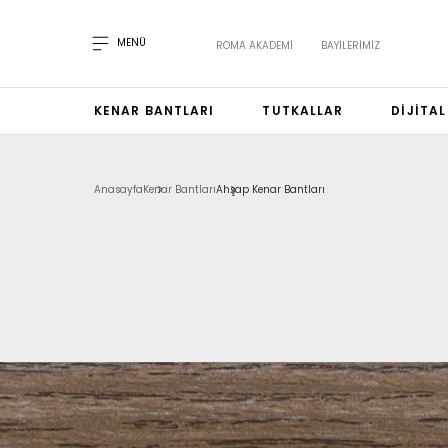
MENÜ
ROMA AKADEMI
BAYILERIMIZ
KENAR BANTLARI
TUTKALLAR
DIJITA
Anasayfa
Kenar Bantları
Ahşap Kenar Bantları