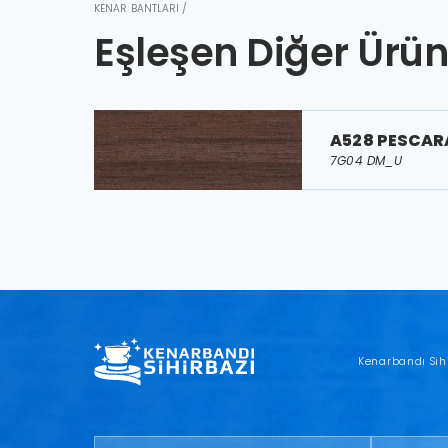
KENAR BANTLARI /
Eşleşen Diğer Ürün
A528 PESCAR
7G04 DM_U
Kenarbandı Sih