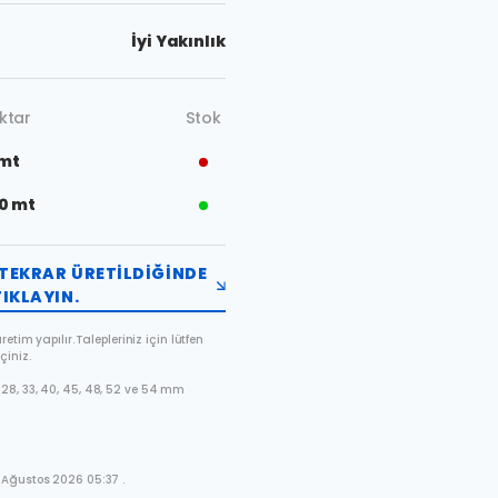
İyi Yakınlık
ktar
Stok
 mt
0 mt
TEKRAR ÜRETILDIĞINDE
IKLAYIN.
etim yapılır. Talepleriniz için lütfen
çiniz.
28, 33, 40, 45, 48, 52 ve 54 mm
 Ağustos 2026 05:37 .