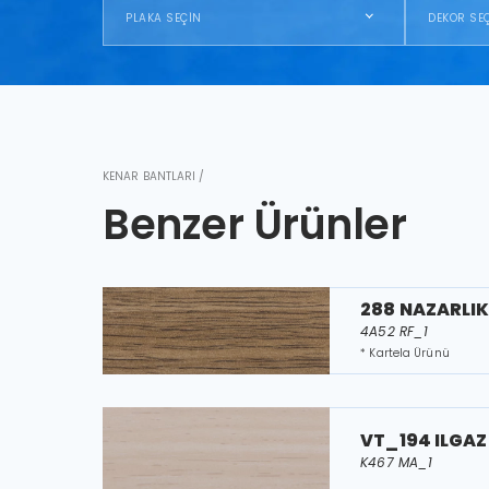
PLAKA SEÇİN
DEKOR SE
KENAR BANTLARI /
Benzer Ürünler
288 NAZARLI
4A52 RF_1
* Kartela Ürünü
VT_194 ILGAZ
K467 MA_1