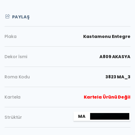
PAYLAŞ
Plaka
Kastamonu Entegre
Dekor İsmi
A809 AKASYA
Roma Kodu
3823 MA_3
Kartela
Kartela Ürünü Değil
MA
Strüktür
Kopyala