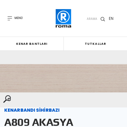
EN
MENÜ
ARAMA
KENAR BANTLARI
TUTKALLAR
KENARBANDI SİHİRBAZI
A809 AKASYA