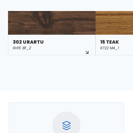
302 URARTU
15 TEAK
6H15 BF_Z
K722 MA_1