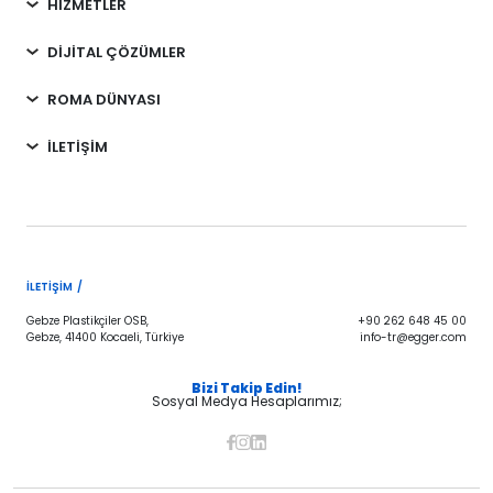
HİZMETLER
DİJİTAL ÇÖZÜMLER
ROMA DÜNYASI
İLETİŞİM
İLETIŞIM /
Gebze Plastikçiler OSB,
+90 262 648 45 00
Gebze, 41400 Kocaeli, Türkiye
info-tr@egger.com
Bizi Takip Edin!
Sosyal Medya Hesaplarımız;