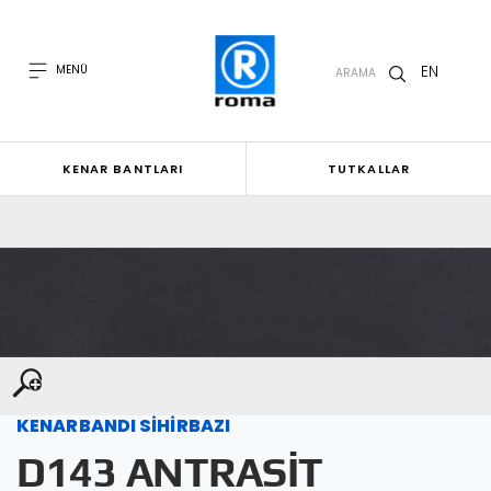
EN
MENÜ
ARAMA
KENAR BANTLARI
TUTKALLAR
KENARBANDI SİHİRBAZI
D143 ANTRASİT