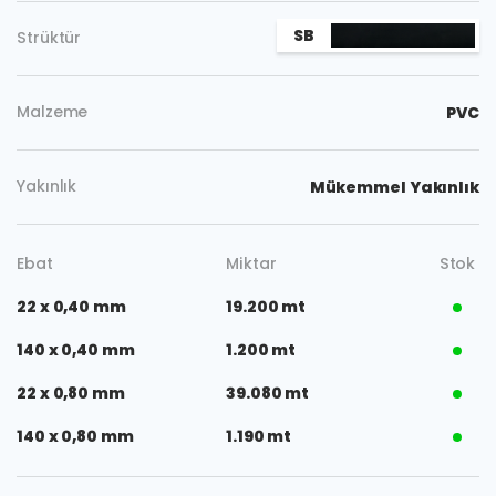
SB
Strüktür
Malzeme
PVC
Yakınlık
Mükemmel Yakınlık
Ebat
Miktar
Stok
22 x 0,40 mm
19.200 mt
140 x 0,40 mm
1.200 mt
22 x 0,80 mm
39.080 mt
140 x 0,80 mm
1.190 mt