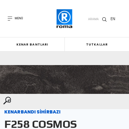
EN
MENÜ
ARAMA
KENAR BANTLARI
TUTKALLAR
KENARBANDI SİHİRBAZI
F258 COSMOS