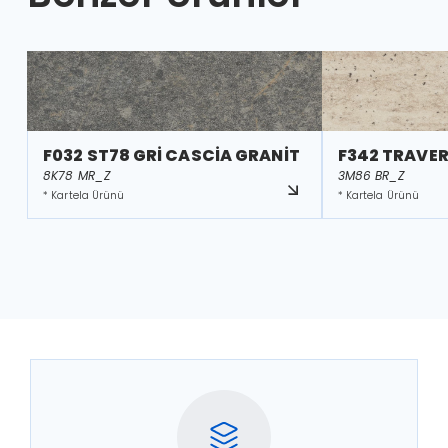
F032 ST78 GRİ CASCİA GRANİT
F342 TRAVE
8K78 MR_Z
3M86 BR_Z
* Kartela Ürünü
* Kartela Ürünü