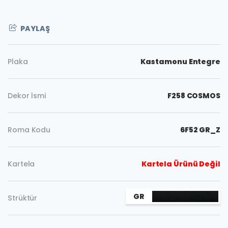
PAYLAŞ
Plaka
Kastamonu Entegre
Dekor İsmi
F258 COSMOS
Roma Kodu
6F52 GR_Z
Kartela
Kartela Ürünü Değil
Kopyala
GR
Strüktür