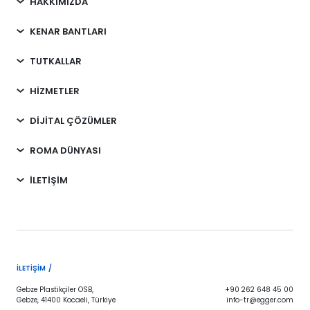
HAKKIMIZDA
KENAR BANTLARI
TUTKALLAR
HİZMETLER
DİJİTAL ÇÖZÜMLER
ROMA DÜNYASI
İLETİŞİM
İLETIŞIM /
Gebze Plastikçiler OSB,
+90 262 648 45 00
Gebze, 41400 Kocaeli, Türkiye
info-tr@egger.com