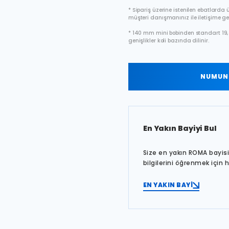
* Sipariş üzerine istenilen ebatlarda ür
müşteri danışmanınız ile iletişime ge
* 140 mm mini bobinden standart 19, 
genişlikler koli bazında dilinir.
NUMUNE
En Yakın Bayiyi Bul
Size en yakın ROMA bayisin
bilgilerini öğrenmek için 
EN YAKIN BAYİ