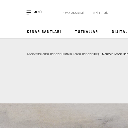
MENÜ
ROMA AKADEMI
BAYILERIMIZ
KENAR BANTLARI
TUTKALLAR
DIJITA
Anasayfa
Kenar Bantları
Fantezi Kenar Bantları
Taş - Mermer Kenar Ban