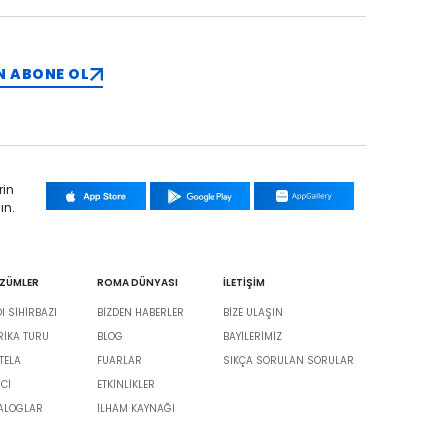
N ABONE OL
rin
ın.
ÖZÜMLER
ROMA DÜNYASI
İLETİŞİM
 SİHİRBAZI
BIZDEN HABERLER
BIZE ULAŞIN
BRIKA TURU
BLOG
BAYILERIMIZ
TELA
FUARLAR
SIKÇA SORULAN SORULAR
İCİ
ETKINLIKLER
TALOGLAR
İLHAM KAYNAĞI