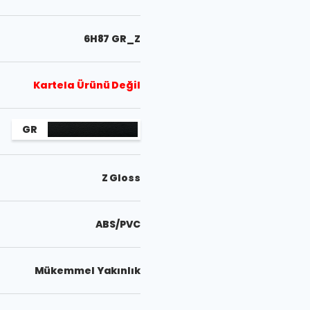
6H87 GR_Z
Kartela Ürünü Değil
GR
Z Gloss
ABS/PVC
Mükemmel Yakınlık