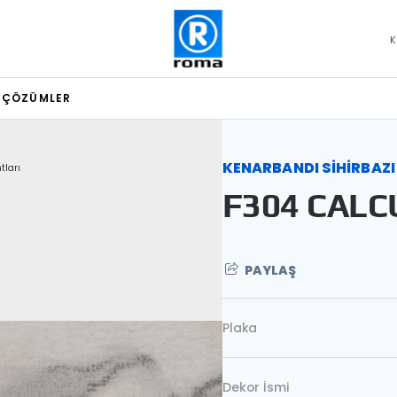
K
L ÇÖZÜMLER
KENARBANDI SİHİRBAZI
tları
F304 CALC
PAYLAŞ
Plaka
Dekor İsmi