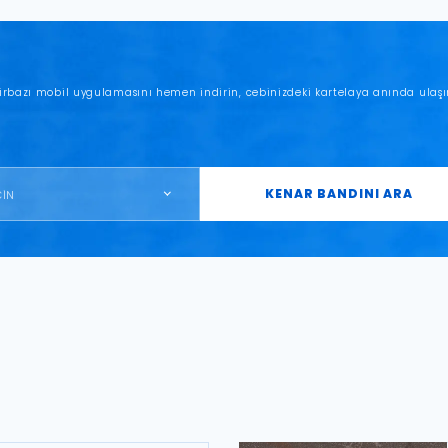
irbazı mobil uygulamasını hemen indirin, cebinizdeki kartelaya anında ulaşı
KENAR BANDINI ARA
ÇİN