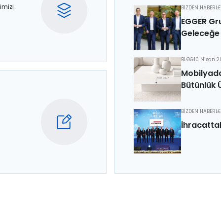
imizi
BİZDEN HABERL
EGGER Gru
Geleceğe 
BLOG
10 Nisan 
Mobilyada
Bütünlük 
BİZDEN HABERL
İhracatta