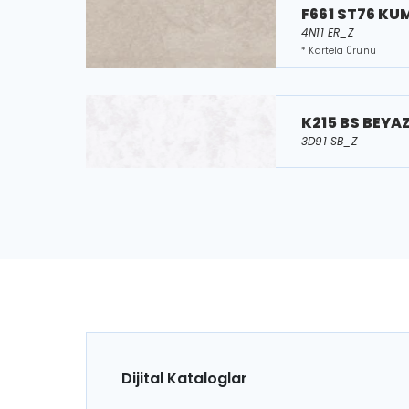
F661 ST76 KUM
4N11 ER_Z
* Kartela Ürünü
K215 BS BEYA
3D91 SB_Z
Dijital Kataloglar