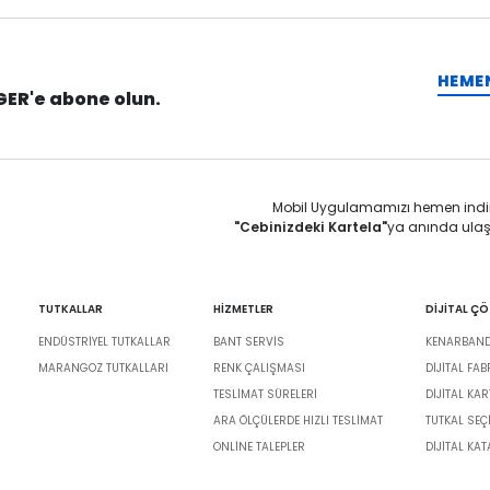
HEME
GER'e abone olun.
Mobil Uygulamamızı hemen indi
"Cebinizdeki Kartela"
ya anında ulaş
TUTKALLAR
HİZMETLER
DİJİTAL Ç
ENDÜSTRIYEL TUTKALLAR
BANT SERVIS
KENARBANDI
MARANGOZ TUTKALLARI
RENK ÇALIŞMASI
DIJITAL FA
TESLIMAT SÜRELERI
DİJİTAL KAR
ARA ÖLÇÜLERDE HIZLI TESLIMAT
TUTKAL SEÇ
ONLINE TALEPLER
DIJITAL KA