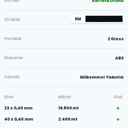
Kartela
Kartela Ürünü
EM
Strüktür
Parlaklık
Z Gloss
Malzeme
ABS
Yakınlık
Mükemmel Yakınlık
Ebat
Miktar
Stok
22 x 0,40 mm
16.800 mt
40 x 0,40 mm
2.400 mt