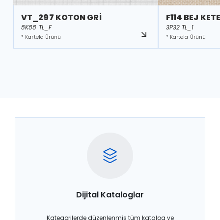
VT_297 KOTON GRİ
F114 BEJ KET
8K88 TL_F
3P32 TL_1
* Kartela Ürünü
* Kartela Ürünü
Dijital Kataloglar
Kategorilerde düzenlenmiş tüm katalog ve