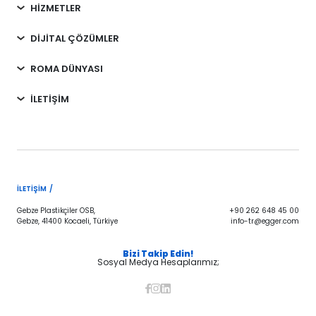
HİZMETLER
DİJİTAL ÇÖZÜMLER
ROMA DÜNYASI
İLETİŞİM
İLETIŞIM /
Gebze Plastikçiler OSB,
+90 262 648 45 00
Gebze, 41400 Kocaeli, Türkiye
info-tr@egger.com
Bizi Takip Edin!
Sosyal Medya Hesaplarımız;