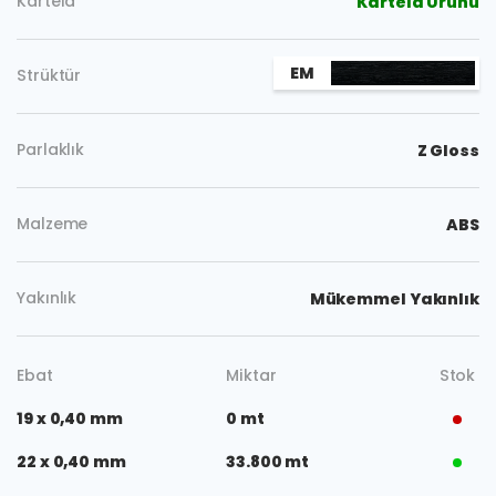
Kartela
Kartela Ürünü
Kopyala
EM
Strüktür
Parlaklık
Z Gloss
Malzeme
ABS
Yakınlık
Mükemmel Yakınlık
Ebat
Miktar
Stok
19 x 0,40 mm
0 mt
22 x 0,40 mm
33.800 mt