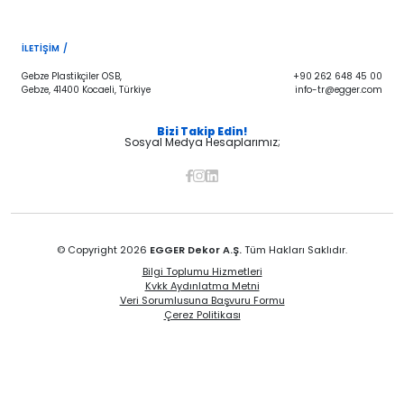
İLETIŞIM /
Gebze Plastikçiler OSB,
+90 262 648 45 00
Gebze, 41400 Kocaeli, Türkiye
info-tr@egger.com
Bizi Takip Edin!
Sosyal Medya Hesaplarımız;
© Copyright 2026
EGGER Dekor A.Ş.
Tüm Hakları Saklıdır.
Bilgi Toplumu Hizmetleri
Kvkk Aydınlatma Metni
Veri Sorumlusuna Başvuru Formu
Çerez Politikası