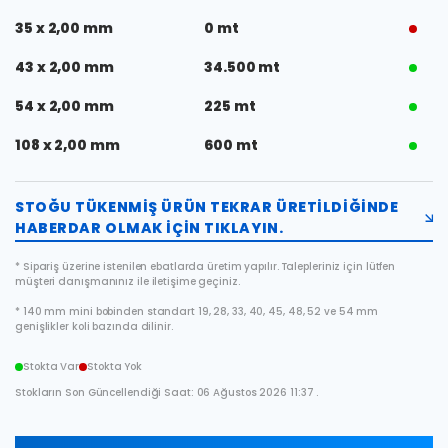
35 x 2,00 mm
0 mt
43 x 2,00 mm
34.500 mt
54 x 2,00 mm
225 mt
108 x 2,00 mm
600 mt
STOĞU TÜKENMIŞ ÜRÜN TEKRAR ÜRETILDIĞINDE
HABERDAR OLMAK IÇIN TIKLAYIN.
* Sipariş üzerine istenilen ebatlarda üretim yapılır. Talepleriniz için lütfen
müşteri danışmanınız ile iletişime geçiniz.
* 140 mm mini bobinden standart 19, 28, 33, 40, 45, 48, 52 ve 54 mm
genişlikler koli bazında dilinir.
Stokta Var
Stokta Yok
Stokların Son Güncellendiği Saat: 06 Ağustos 2026 11:37 .