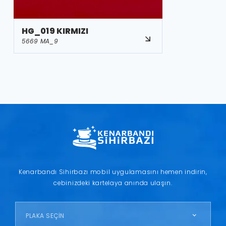
HG_019 KIRMIZI
5669 MA_9
Kenarbandı Sihirbazı mobil uygulamasını hemen indirin,
cebinizdeki kartelaya anında ulaşın.
PLAKA SEÇİN