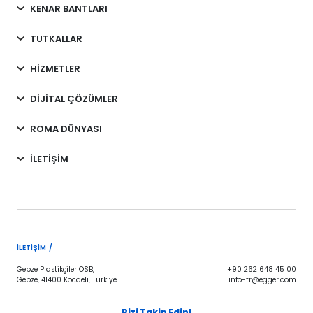
KENAR BANTLARI
TUTKALLAR
HİZMETLER
DİJİTAL ÇÖZÜMLER
ROMA DÜNYASI
İLETİŞİM
İLETIŞIM /
Gebze Plastikçiler OSB,
+90 262 648 45 00
Gebze, 41400 Kocaeli, Türkiye
info-tr@egger.com
Bizi Takip Edin!