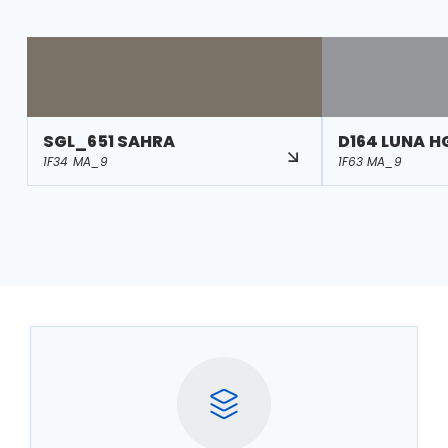
SGL_651 SAHRA
D164 LUNA H
1F34 MA_9
1F63 MA_9