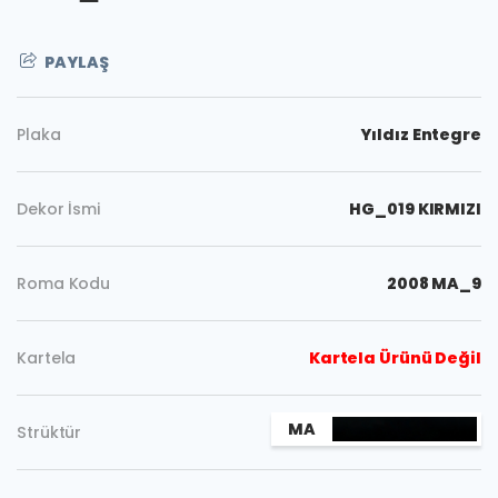
PAYLAŞ
Plaka
Yıldız Entegre
Dekor İsmi
HG_019 KIRMIZI
Roma Kodu
2008 MA_9
Kartela
Kartela Ürünü Değil
MA
Strüktür
Kopyala