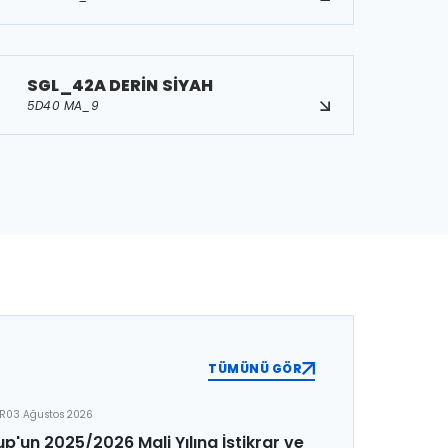
SGL_42A DERİN SİYAH
5D40 MA_9
TÜMÜNÜ GÖR
ER
03 Ağustos 2026
p'un 2025/2026 Mali Yılına İstikrar ve