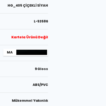
HG_405 ÇİÇEKLİ SİYAH
L-53586
Kartela Ürünü Değil
MA
9 Gloss
ABS/PVC
Mükemmel Yakınlık