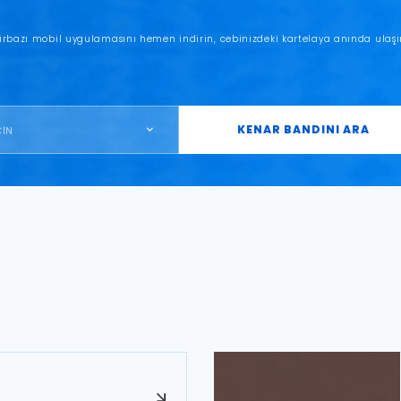
irbazı mobil uygulamasını hemen indirin, cebinizdeki kartelaya anında ulaşı
KENAR BANDINI ARA
ÇİN