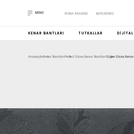
MENÜ
ROMA AKADEMI
BAYILERIMIZ
KENAR BANTLARI
TUTKALLAR
DIJITA
Anasayfa
Kenar Bantları
Perfect Gloss Kenar Bantları
Süper Gloss Kenar