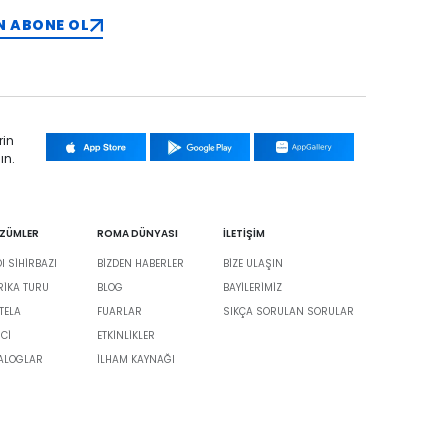
N ABONE OL
rin
ın.
ÖZÜMLER
ROMA DÜNYASI
İLETİŞİM
 SİHİRBAZI
BIZDEN HABERLER
BIZE ULAŞIN
BRIKA TURU
BLOG
BAYILERIMIZ
TELA
FUARLAR
SIKÇA SORULAN SORULAR
İCİ
ETKINLIKLER
TALOGLAR
İLHAM KAYNAĞI