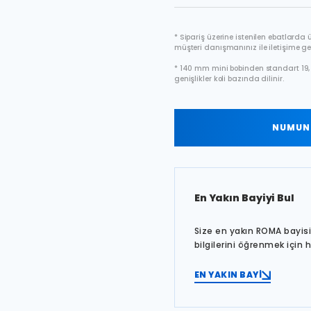
* Sipariş üzerine istenilen ebatlarda ür
müşteri danışmanınız ile iletişime ge
* 140 mm mini bobinden standart 19, 
genişlikler koli bazında dilinir.
NUMUNE
En Yakın Bayiyi Bul
Size en yakın ROMA bayisin
bilgilerini öğrenmek için 
EN YAKIN BAYİ