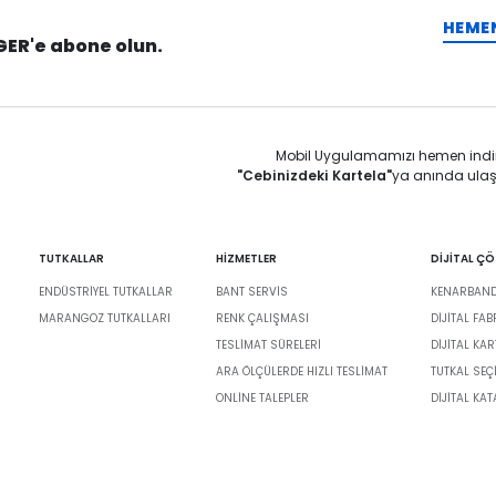
HEME
GER'e abone olun.
Mobil Uygulamamızı hemen indi
"Cebinizdeki Kartela"
ya anında ulaş
TUTKALLAR
HİZMETLER
DİJİTAL Ç
ENDÜSTRIYEL TUTKALLAR
BANT SERVIS
KENARBANDI
MARANGOZ TUTKALLARI
RENK ÇALIŞMASI
DIJITAL FA
TESLIMAT SÜRELERI
DİJİTAL KAR
ARA ÖLÇÜLERDE HIZLI TESLIMAT
TUTKAL SEÇ
ONLINE TALEPLER
DIJITAL KA