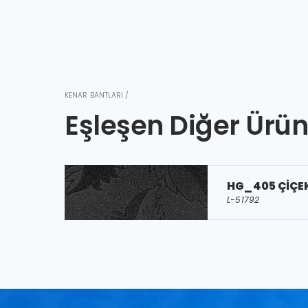
KENAR BANTLARI /
Eşleşen Diğer Ürün
HG_405 ÇİÇEK
L-51792