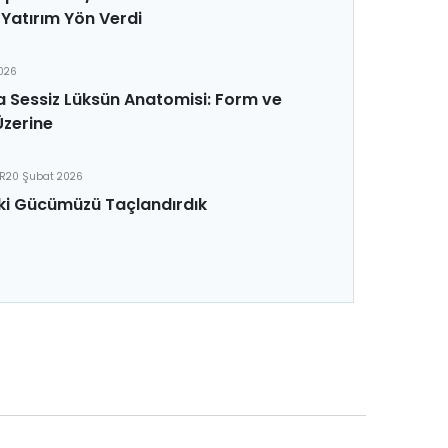
Yatırım Yön Verdi
2026
 Sessiz Lüksün Anatomisi: Form ve
Üzerine
ER
20 Şubat 2026
ki Gücümüzü Taçlandırdık