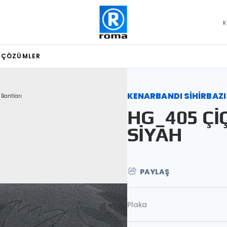
K
L ÇÖZÜMLER
KENARBANDI SİHİRBAZI
 Bantları
HG_405 Çİ
SİYAH
PAYLAŞ
Plaka