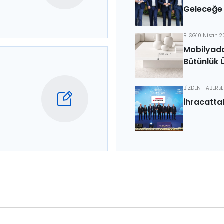
Geleceğe 
BLOG
10 Nisan 
Mobilyada
Bütünlük 
BİZDEN HABERL
İhracatta