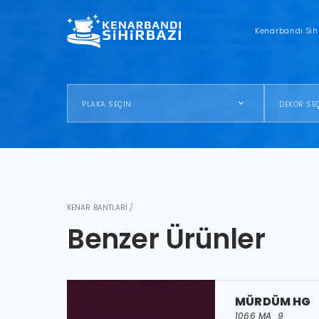
Kenarbandı Sih
PLAKA SEÇİN
DEKOR SE
KENAR BANTLARI /
Benzer Ürünler
MÜRDÜM HG
1066 MA_9