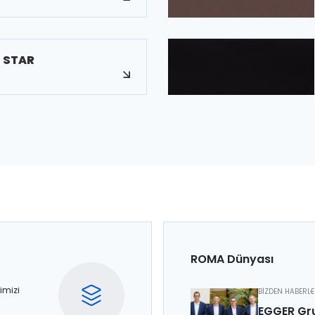
 STAR
ROMA Dünyası
imizi
BİZDEN HABERL
EGGER Gru