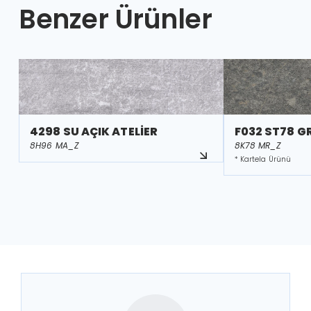
Benzer Ürünler
4298 SU AÇIK ATELİER
F032 ST78 G
8H96 MA_Z
8K78 MR_Z
* Kartela Ürünü