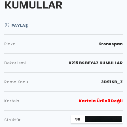
KUMULLAR
PAYLAŞ
Plaka
Kronospan
Dekor İsmi
K215 BS BEYAZ KUMULLAR
Roma Kodu
3D91 SB_Z
Kartela
Kartela Ürünü Değil
Kopyala
SB
Strüktür