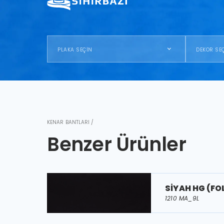
PLAKA SEÇİN
DEKOR SE
KENAR BANTLARI /
Benzer Ürünler
SİYAH HG (FO
1210 MA_9L