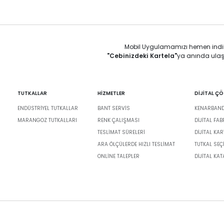
Mobil Uygulamamızı hemen indi
"Cebinizdeki Kartela"
ya anında ulaş
TUTKALLAR
HİZMETLER
DİJİTAL Ç
ENDÜSTRIYEL TUTKALLAR
BANT SERVIS
KENARBANDI
MARANGOZ TUTKALLARI
RENK ÇALIŞMASI
DIJITAL FA
TESLIMAT SÜRELERI
DİJİTAL KAR
ARA ÖLÇÜLERDE HIZLI TESLIMAT
TUTKAL SEÇ
ONLINE TALEPLER
DIJITAL KA