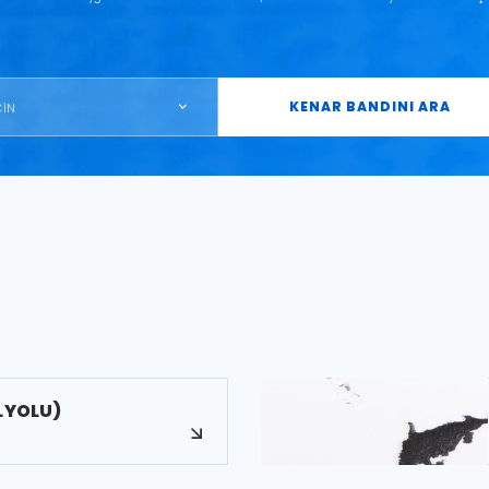
KENAR BANDINI ARA
ÇİN
LYOLU)