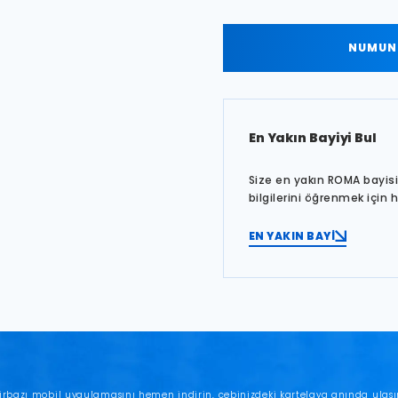
NUMUNE
En Yakın Bayiyi Bul
Size en yakın ROMA bayisin
bilgilerini öğrenmek için 
EN YAKIN BAYİ
irbazı mobil uygulamasını hemen indirin, cebinizdeki kartelaya anında ulaşı