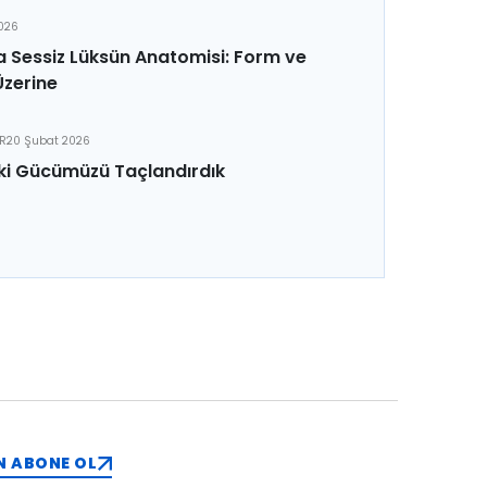
2026
 Sessiz Lüksün Anatomisi: Form ve
Üzerine
ER
20 Şubat 2026
ki Gücümüzü Taçlandırdık
N ABONE OL