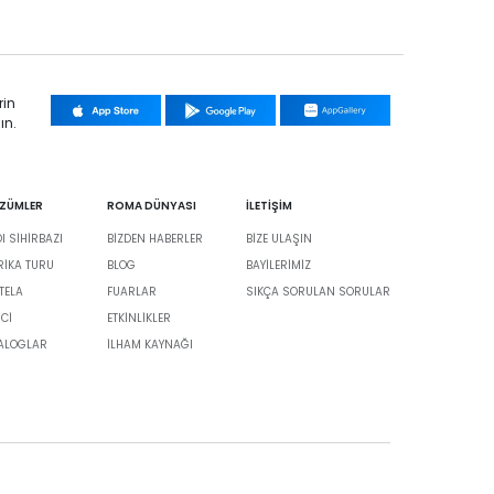
rin
ın.
ÖZÜMLER
ROMA DÜNYASI
İLETİŞİM
 SİHİRBAZI
BIZDEN HABERLER
BIZE ULAŞIN
BRIKA TURU
BLOG
BAYILERIMIZ
TELA
FUARLAR
SIKÇA SORULAN SORULAR
İCİ
ETKINLIKLER
TALOGLAR
İLHAM KAYNAĞI