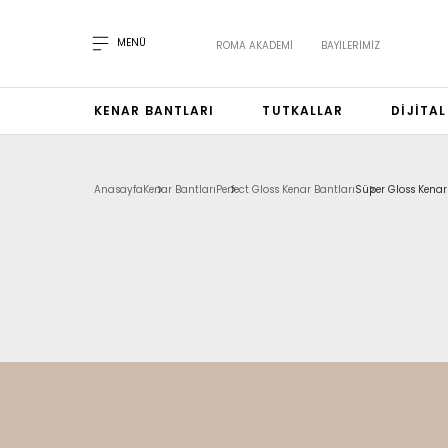
MENÜ
ROMA AKADEMI
BAYILERIMIZ
KENAR BANTLARI
TUTKALLAR
DIJITA
Anasayfa
Kenar Bantları
Perfect Gloss Kenar Bantları
Süper Gloss Kenar