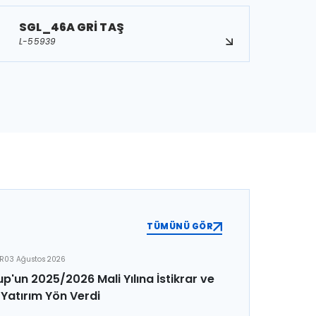
SGL_46A GRİ TAŞ
L-55939
TÜMÜNÜ GÖR
ER
03 Ağustos 2026
p'un 2025/2026 Mali Yılına İstikrar ve
Yatırım Yön Verdi