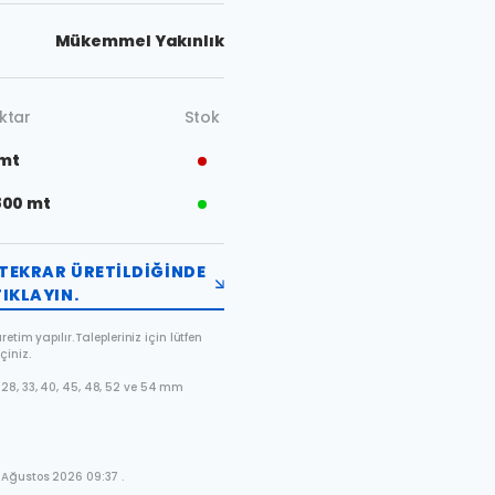
Mükemmel Yakınlık
ktar
Stok
 mt
800 mt
TEKRAR ÜRETILDIĞINDE
IKLAYIN.
etim yapılır. Talepleriniz için lütfen
çiniz.
28, 33, 40, 45, 48, 52 ve 54 mm
 Ağustos 2026 09:37 .