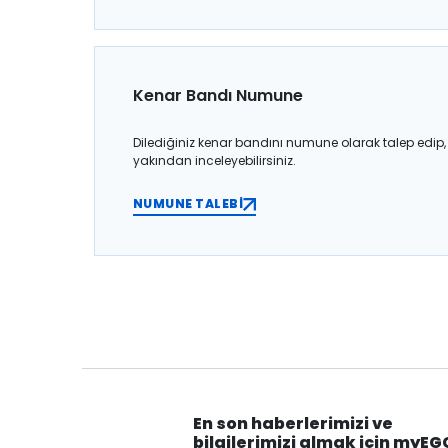
Kenar Bandı Numune
Dilediğiniz kenar bandını numune olarak talep edip,
yakından inceleyebilirsiniz.
NUMUNE TALEBİ
En son haberlerimizi ve
bilgilerimizi almak için myEG