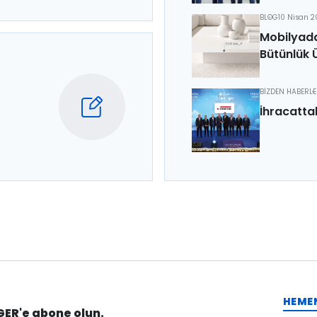
BLOG
10 Nisan 
Mobilyada
Bütünlük 
BİZDEN HABERL
İhracatta
HEME
GER'e abone olun.