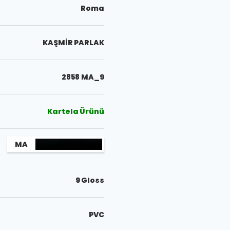
Roma
KAŞMİR PARLAK
2858 MA_9
Kartela Ürünü
MA
9 Gloss
PVC