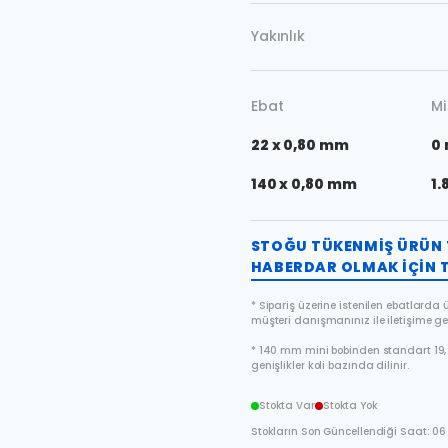
Yakınlık
Ebat
Mi
22 x 0,80 mm
0
140 x 0,80 mm
1.
STOĞU TÜKENMIŞ ÜRÜN 
HABERDAR OLMAK IÇIN T
* Sipariş üzerine istenilen ebatlarda ür
müşteri danışmanınız ile iletişime ge
* 140 mm mini bobinden standart 19, 
genişlikler koli bazında dilinir.
Stokta Var
Stokta Yok
Stokların Son Güncellendiği Saat: 06