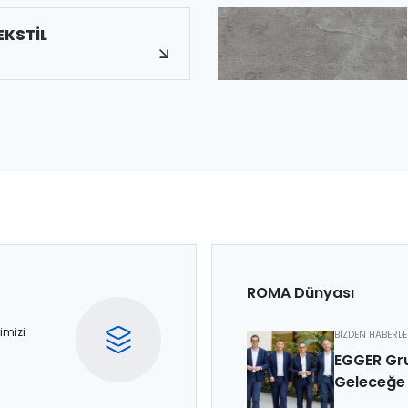
EKSTİL
ROMA Dünyası
imizi
BİZDEN HABERL
EGGER Gru
Geleceğe 