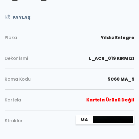
PAYLAŞ
Plaka
Yıldız Entegre
Dekor İsmi
L_ACR_019 KIRMIZI
Roma Kodu
5C60 MA_9
Kartela
Kartela Ürünü Değil
Kopyala
MA
Strüktür