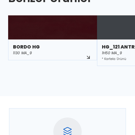
BORDO HG
HG_121 ANTR
1130 MA_9
1H50 MA_9
* Kartela Ürünü