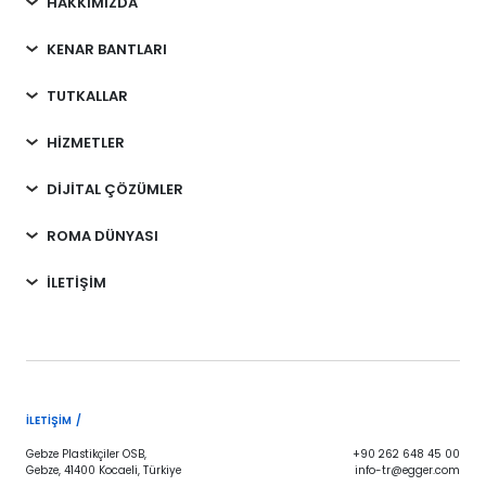
HAKKIMIZDA
KENAR BANTLARI
TUTKALLAR
HİZMETLER
DİJİTAL ÇÖZÜMLER
ROMA DÜNYASI
İLETİŞİM
İLETIŞIM /
Gebze Plastikçiler OSB,
+90 262 648 45 00
Gebze, 41400 Kocaeli, Türkiye
info-tr@egger.com