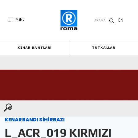
EN
MENÜ
ARAMA
KENAR BANTLARI
TUTKALLAR
KENARBANDI SİHİRBAZI
L_ACR_019 KIRMIZI