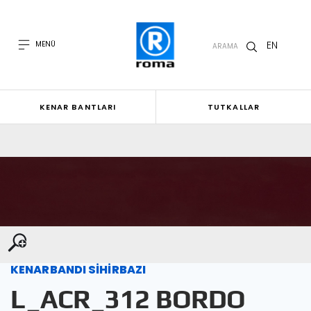
EN
MENÜ
ARAMA
KENAR BANTLARI
TUTKALLAR
KENARBANDI SİHİRBAZI
L_ACR_312 BORDO