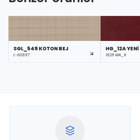
SGL_549 KOTON BEJ
HG_12A YENİ
L-60887
1828 MA_9