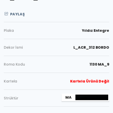
PAYLAŞ
Plaka
Yıldız Entegre
Dekor İsmi
L_ACR_312 BORDO
Roma Kodu
1130 MA_9
Kartela
Kartela Ürünü Değil
Kopyala
MA
Strüktür