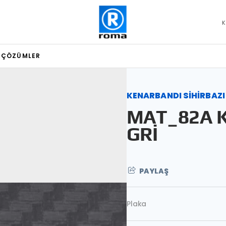
K
L ÇÖZÜMLER
KENARBANDI SİHİRBAZI
MAT_82A 
GRİ
PAYLAŞ
Plaka