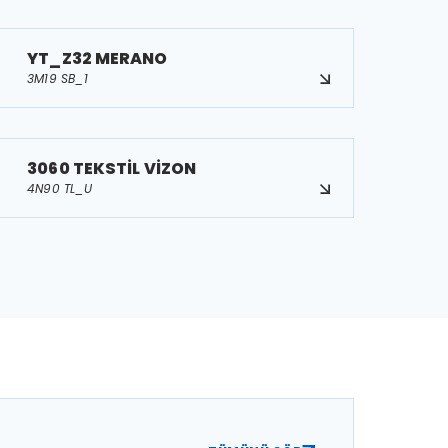
YT_Z32 MERANO
3M19 SB_1
3060 TEKSTİL VİZON
4N90 TL_U