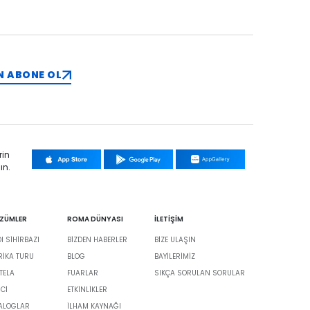
N ABONE OL
rin
ın.
ÖZÜMLER
ROMA DÜNYASI
İLETİŞİM
 SİHİRBAZI
BIZDEN HABERLER
BIZE ULAŞIN
BRIKA TURU
BLOG
BAYILERIMIZ
TELA
FUARLAR
SIKÇA SORULAN SORULAR
İCİ
ETKINLIKLER
TALOGLAR
İLHAM KAYNAĞI