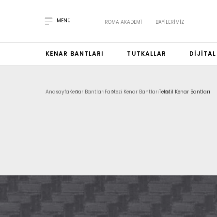
MENÜ
ROMA AKADEMI
BAYILERIMIZ
KENAR BANTLARI
TUTKALLAR
DIJITA
Anasayfa
Kenar Bantları
Fantezi Kenar Bantları
Tekstil Kenar Bantları