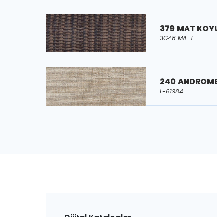
379 MAT KOY
3G48 MA_1
240 ANDROM
L-61384