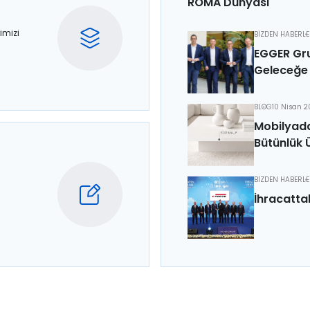
ROMA Dünyası
imizi
BİZDEN HABERL
EGGER Gru
Geleceğe 
BLOG
10 Nisan 
Mobilyada
Bütünlük 
BİZDEN HABERL
İhracatta