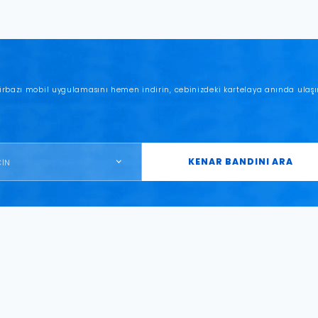
irbazı mobil uygulamasını hemen indirin, cebinizdeki kartelaya anında ulaşı
KENAR BANDINI ARA
ÇİN