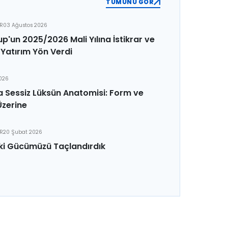
TÜMÜNÜ GÖR
ER
03 Ağustos 2026
p'un 2025/2026 Mali Yılına İstikrar ve
Yatırım Yön Verdi
2026
 Sessiz Lüksün Anatomisi: Form ve
Üzerine
ER
20 Şubat 2026
ki Gücümüzü Taçlandırdık