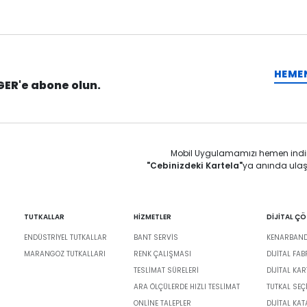
HEME
GER'e abone olun.
Mobil Uygulamamızı hemen indi
"Cebinizdeki Kartela"
ya anında ulaş
TUTKALLAR
HİZMETLER
DİJİTAL Ç
ENDÜSTRIYEL TUTKALLAR
BANT SERVIS
KENARBANDI
MARANGOZ TUTKALLARI
RENK ÇALIŞMASI
DIJITAL FA
TESLIMAT SÜRELERI
DİJİTAL KAR
ARA ÖLÇÜLERDE HIZLI TESLIMAT
TUTKAL SEÇ
ONLINE TALEPLER
DIJITAL KA