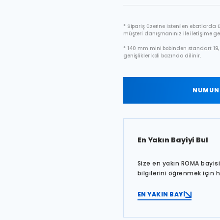
* Sipariş üzerine istenilen ebatlarda ür
müşteri danışmanınız ile iletişime ge
* 140 mm mini bobinden standart 19, 
genişlikler koli bazında dilinir.
NUMUNE
En Yakın Bayiyi Bul
Size en yakın ROMA bayisin
bilgilerini öğrenmek için 
EN YAKIN BAYİ