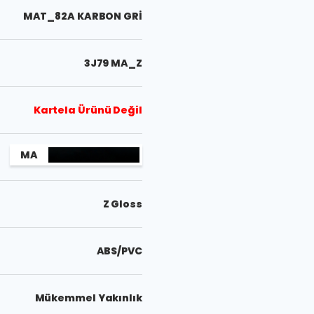
MAT_82A KARBON GRİ
3J79 MA_Z
Kartela Ürünü Değil
MA
Z Gloss
ABS/PVC
Mükemmel Yakınlık