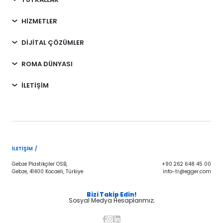
HİZMETLER
DİJİTAL ÇÖZÜMLER
ROMA DÜNYASI
İLETİŞİM
İLETIŞIM /
Gebze Plastikçiler OSB,
+90 262 648 45 00
Gebze, 41400 Kocaeli, Türkiye
info-tr@egger.com
Bizi Takip Edin!
Sosyal Medya Hesaplarımız;