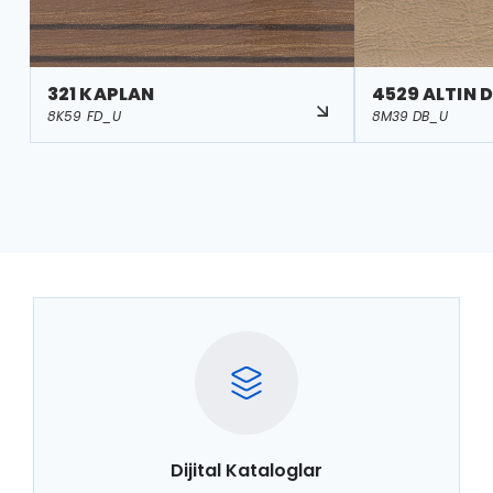
321 KAPLAN
4529 ALTIN D
8K59 FD_U
8M39 DB_U
Dijital Kataloglar