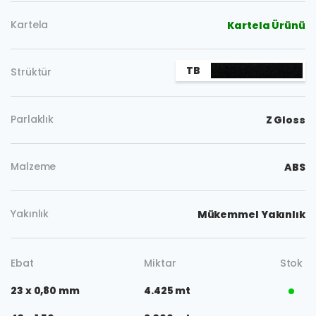
Kartela
Kartela Ürünü
TB
Strüktür
Parlaklık
Z Gloss
Malzeme
ABS
Yakınlık
Mükemmel Yakınlık
Ebat
Miktar
Stok
23 x 0,80 mm
4.425 mt