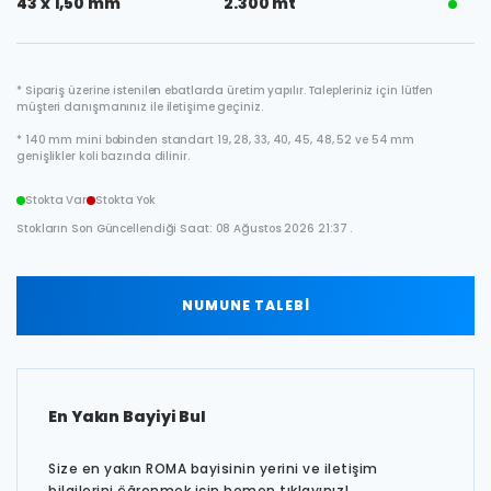
43 x 1,50 mm
2.300 mt
* Sipariş üzerine istenilen ebatlarda üretim yapılır. Talepleriniz için lütfen
müşteri danışmanınız ile iletişime geçiniz.
* 140 mm mini bobinden standart 19, 28, 33, 40, 45, 48, 52 ve 54 mm
genişlikler koli bazında dilinir.
Stokta Var
Stokta Yok
Stokların Son Güncellendiği Saat: 08 Ağustos 2026 21:37 .
NUMUNE TALEBİ
En Yakın Bayiyi Bul
Size en yakın ROMA bayisinin yerini ve iletişim
bilgilerini öğrenmek için hemen tıklayınız!