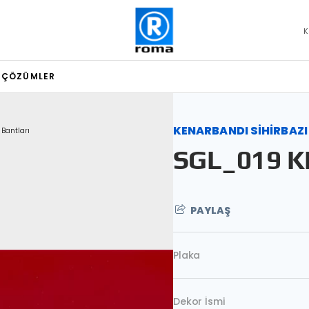
K
L ÇÖZÜMLER
KENARBANDI SİHİRBAZI
 Bantları
SGL_019 K
PAYLAŞ
Plaka
Dekor İsmi