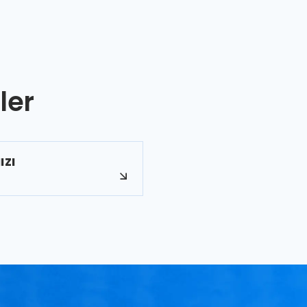
ler
IZI