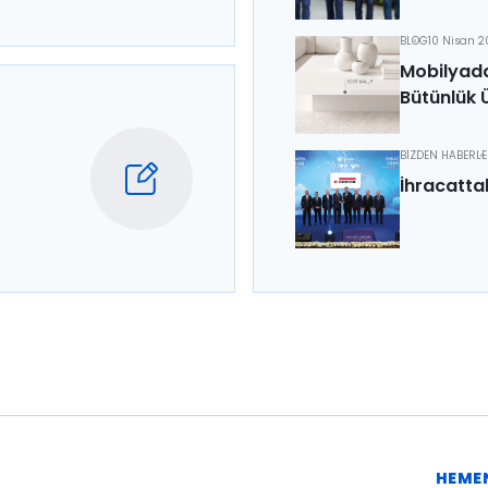
BLOG
10 Nisan 
Mobilyada
Bütünlük 
BİZDEN HABERL
İhracatta
HEME