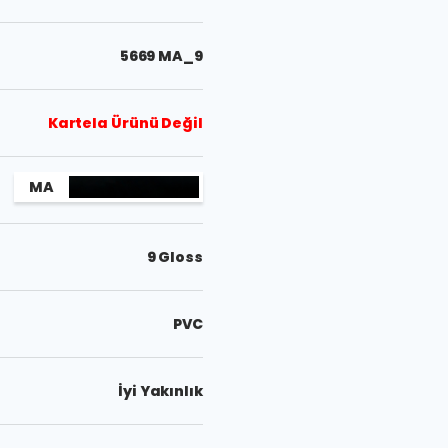
5669 MA_9
Kartela Ürünü Değil
MA
9 Gloss
PVC
İyi Yakınlık