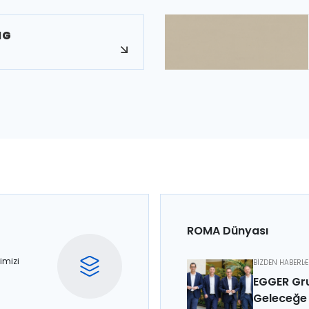
HG
ROMA Dünyası
imizi
BİZDEN HABERL
EGGER Gru
Geleceğe 