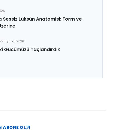
2026
 Sessiz Lüksün Anatomisi: Form ve
Üzerine
ER
20 Şubat 2026
ki Gücümüzü Taçlandırdık
N ABONE OL