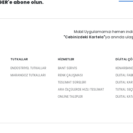
GER'e abone olun.
Mobil Uygulamamızı hemen indi
"Cebinizdeki Kartela"
ya anında ulaş
TUTKALLAR
HİZMETLER
DİJİTAL Ç
ENDÜSTRIYEL TUTKALLAR
BANT SERVIS
KENARBANDI
MARANGOZ TUTKALLARI
RENK ÇALIŞMASI
DIJITAL FA
TESLIMAT SÜRELERI
DİJİTAL KAR
ARA ÖLÇÜLERDE HIZLI TESLIMAT
TUTKAL SEÇ
ONLINE TALEPLER
DIJITAL KA