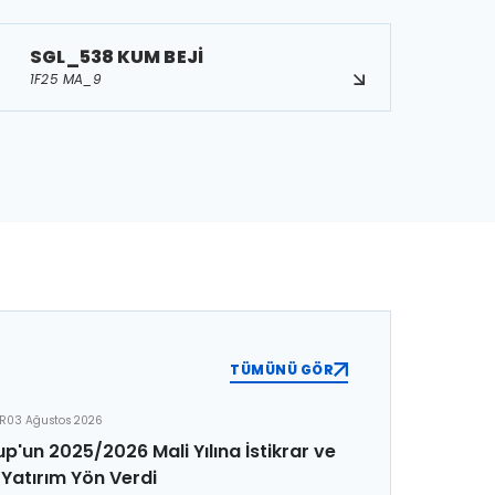
SGL_538 KUM BEJİ
1F25 MA_9
TÜMÜNÜ GÖR
ER
03 Ağustos 2026
p'un 2025/2026 Mali Yılına İstikrar ve
Yatırım Yön Verdi