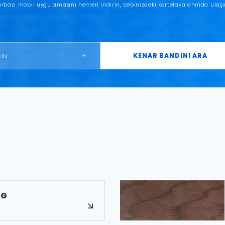
irbazı mobil uygulamasını hemen indirin, cebinizdeki kartelaya anında ulaşı
KENAR BANDINI ARA
ÇİN
HG