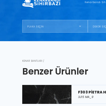
Kenarbandı Sih
PLAKA SEÇİN
DEKOR SE
KENAR BANTLARI /
Benzer Ürünler
F303 PİETRA 
3J15 MA_9