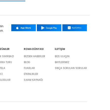
rin
ın.
ÖZÜMLER
ROMA DÜNYASI
İLETİŞİM
 SİHİRBAZI
BIZDEN HABERLER
BIZE ULAŞIN
BRIKA TURU
BLOG
BAYILERIMIZ
TELA
FUARLAR
SIKÇA SORULAN SORULAR
İCİ
ETKINLIKLER
TALOGLAR
İLHAM KAYNAĞI