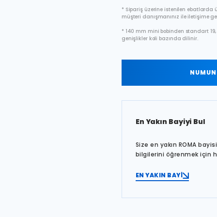
* Sipariş üzerine istenilen ebatlarda ür
müşteri danışmanınız ile iletişime ge
* 140 mm mini bobinden standart 19, 
genişlikler koli bazında dilinir.
NUMUNE
En Yakın Bayiyi Bul
Size en yakın ROMA bayisin
bilgilerini öğrenmek için 
EN YAKIN BAYİ