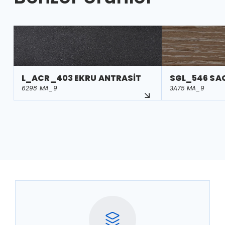
L_ACR_403 EKRU ANTRASİT
SGL_546 SA
6298 MA_9
3A75 MA_9