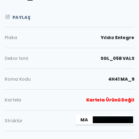
PAYLAŞ
Plaka
Yıldız Entegre
Dekor İsmi
SGL_05B VALS
Roma Kodu
4H41 MA_9
Kartela
Kartela Ürünü Değil
Kopyala
MA
Strüktür