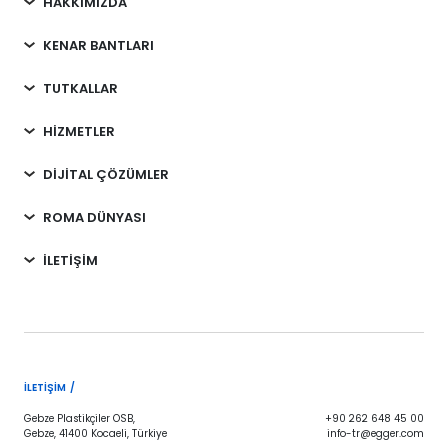
HAKKIMIZDA
KENAR BANTLARI
TUTKALLAR
HİZMETLER
DİJİTAL ÇÖZÜMLER
ROMA DÜNYASI
İLETİŞİM
İLETIŞIM /
Gebze Plastikçiler OSB,
+90 262 648 45 00
Gebze, 41400 Kocaeli, Türkiye
info-tr@egger.com