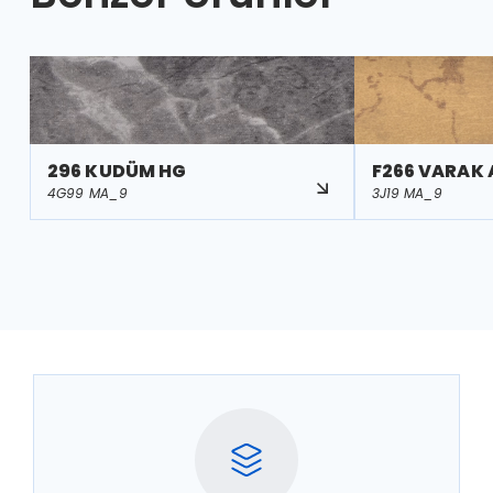
296 KUDÜM HG
F266 VARAK 
4G99 MA_9
3J19 MA_9