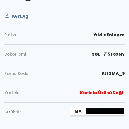
PAYLAŞ
Plaka
Yıldız Entegre
Dekor İsmi
SGL_715 IRONY
Roma Kodu
8J10 MA_9
Kartela
Kartela Ürünü Değil
Kopyala
MA
Strüktür