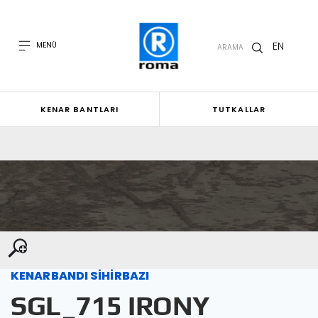
EN
MENÜ
ARAMA
KENAR BANTLARI
TUTKALLAR
KENARBANDI SİHİRBAZI
SGL_715 IRONY