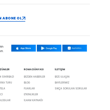
N ABONE OL
rin
ın.
ÖZÜMLER
ROMA DÜNYASI
İLETİŞİM
 SİHİRBAZI
BIZDEN HABERLER
BIZE ULAŞIN
BRIKA TURU
BLOG
BAYILERIMIZ
TELA
FUARLAR
SIKÇA SORULAN SORULAR
İCİ
ETKINLIKLER
TALOGLAR
İLHAM KAYNAĞI