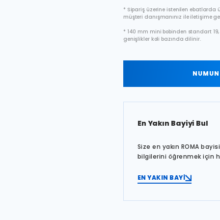
* Sipariş üzerine istenilen ebatlarda ür
müşteri danışmanınız ile iletişime ge
* 140 mm mini bobinden standart 19, 
genişlikler koli bazında dilinir.
NUMUNE
En Yakın Bayiyi Bul
Size en yakın ROMA bayisin
bilgilerini öğrenmek için 
EN YAKIN BAYİ