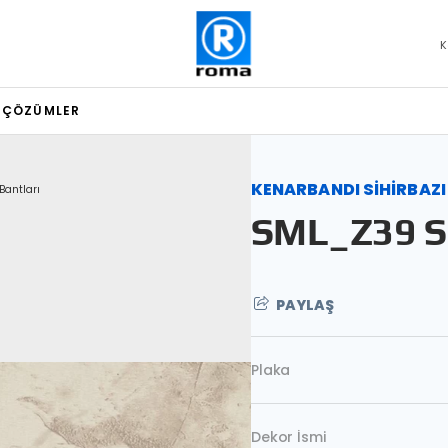
K
L ÇÖZÜMLER
KENARBANDI SİHİRBAZI
Bantları
SML_Z39 S
PAYLAŞ
Plaka
Dekor İsmi