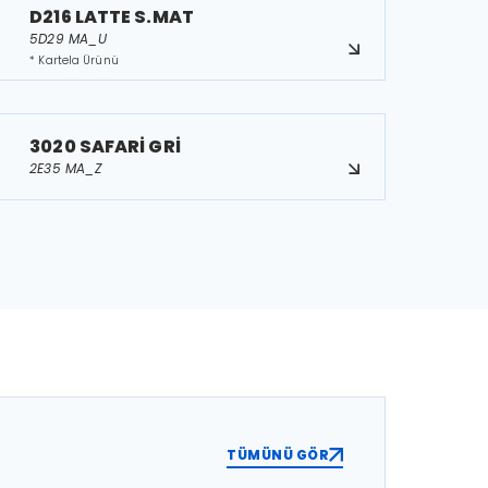
D216 LATTE S.MAT
5D29 MA_U
* Kartela Ürünü
3020 SAFARİ GRİ
2E35 MA_Z
TÜMÜNÜ GÖR