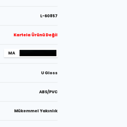
L-60857
Kartela Ürünü Değil
MA
U Gloss
ABS/PVC
Mükemmel Yakınlık