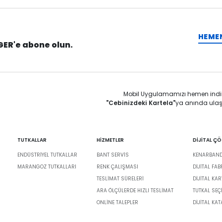
HEME
GER'e abone olun.
Mobil Uygulamamızı hemen indi
"Cebinizdeki Kartela"
ya anında ulaş
TUTKALLAR
HİZMETLER
DİJİTAL Ç
ENDÜSTRIYEL TUTKALLAR
BANT SERVIS
KENARBANDI
MARANGOZ TUTKALLARI
RENK ÇALIŞMASI
DIJITAL FA
TESLIMAT SÜRELERI
DİJİTAL KAR
ARA ÖLÇÜLERDE HIZLI TESLIMAT
TUTKAL SEÇ
ONLINE TALEPLER
DIJITAL KA