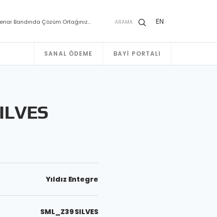
EN
enar Bandında Çözüm Ortağınız…
ARAMA
SANAL ÖDEME
BAYI PORTALI
ILVES
Yıldız Entegre
SML_Z39 SILVES