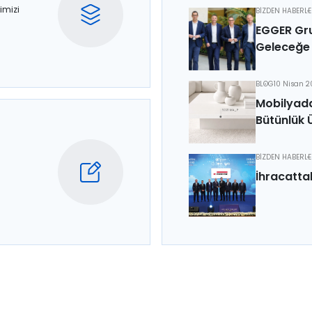
imizi
BİZDEN HABERL
EGGER Gru
Geleceğe 
BLOG
10 Nisan 
Mobilyada
Bütünlük 
BİZDEN HABERL
İhracatta