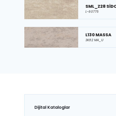
SML_Z28 SİD
L-60775
L130 MASSA
3K82 MA_U
Dijital Kataloglar