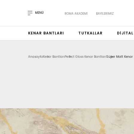
MENÜ
ROMA AKADEMI
BAYILERIMIZ
KENAR BANTLARI
TUTKALLAR
DIJITA
Anasayfa
Kenar Bantları
Perfect Gloss Kenar Bantları
Süper Matt Kenar 