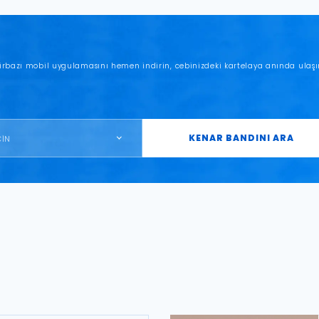
irbazı mobil uygulamasını hemen indirin, cebinizdeki kartelaya anında ulaşı
KENAR BANDINI ARA
ÇİN