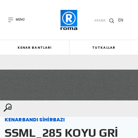
EN
MENÜ
ARAMA
KENAR BANTLARI
TUTKALLAR
KENARBANDI SİHİRBAZI
SSML_285 KOYU GRİ