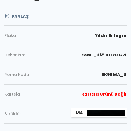
PAYLAŞ
Plaka
Yıldız Entegre
Dekor İsmi
SSML_285 KOYU GRİ
Roma Kodu
6K95 MA_U
Kartela
Kartela Ürünü Değil
Kopyala
MA
Strüktür