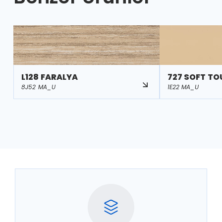
L128 FARALYA
727 SOFT TO
8J52 MA_U
1E22 MA_U